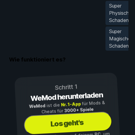
Super
Physischer
Schaden
Super
Magischer
Schaden
Wie funktioniert es?
Schritt 1
WeMod herunterladen
für Mods &
Nr. 1-App
ist die
WeMod
3000+ Spiele
Cheats für
Los geht's
, um
PC