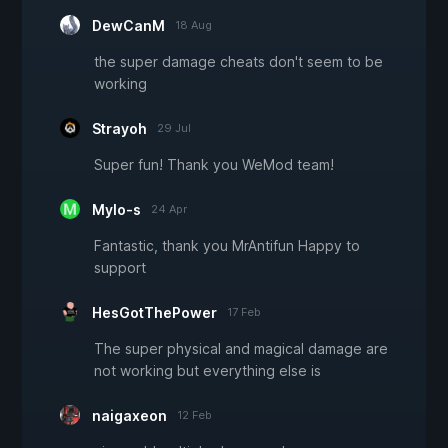
DewCanM
18 Aug
the super damage cheats don't seem to be
working
Strayoh
29 Jul
Super fun! Thank you WeMod team!
Mylo-s
24 Apr
Fantastic, thank you MrAntifun Happy to
support
HesGotThePower
17 Feb
The super physical and magical damage are
not working but everything else is
naigaxeon
12 Feb