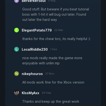
BerserkerSoul
5 Aug
Good stuff. But beware if you beat tutorial
boss with 1-hit it will bug out later. Found
out later the hard way
ElegantPotato779
22 Mär
thanks for the chear bro, its really helpful :)
LocalRiddle230
1 Dez
nice mods really made the game more
enjoyable with unlim mp
nikephouros
27 Nov
All mods work fine for the Xbox version
KIssMyAxx
29 Sep
Thanks and keep up the great work