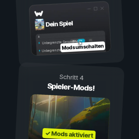
Dein Spiel
Ein
Aus
Unbegrenzte Gesundheit
Mods umschalten
Unbegrenzte Ausdauer
Schritt 4
Spieler-Mods!
✓ Mods aktiviert