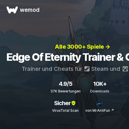
wemod
Alle 3000+ Spiele →
Edge Of Eternity Trainer &
Trainer und Cheats für
Steam
und
4.9/5
10K+
37K Bewertungen
Downloads
Sicher
VirusTotal Scan
von MrAntiFun ↗