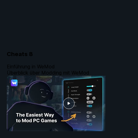
Cheats
8
Einführung in WeMod
Überblick über Modding mit WeMod