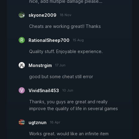
nice, add multiple damage please...
skyone2009
18 Nov
Cheats are working great!! Thanks
RationalSheep700
15 Aug
Quality stuff. Enjoyable experience.
Monstrgim
17 Jun
good but some cheat still error
VividSnail453
10 Jun
Thanks, you guys are great and really
improve the quality of life in several games
ugtznun
18 Apr
Works great. would like an infinite item