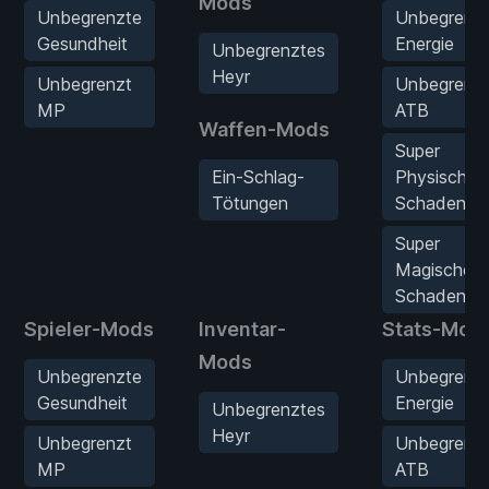
Mods
Unbegrenzte
Unbegrenz
Gesundheit
Energie
Unbegrenztes
Heyr
Unbegrenzt
Unbegrenz
MP
ATB
Waffen-Mods
Super
Ein-Schlag-
Physischer
Tötungen
Schaden
Super
Magischer
Schaden
Spieler-Mods
Inventar-
Stats-Mod
Mods
Unbegrenzte
Unbegrenz
Gesundheit
Energie
Unbegrenztes
Heyr
Unbegrenzt
Unbegrenz
MP
ATB