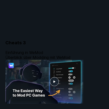
Cheats
3
Einführung in WeMod
Überblick über Modding mit WeMod