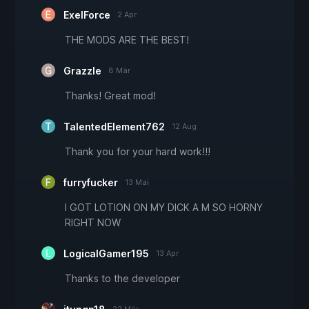
ExelForce
2 Apr
THE MODS ARE THE BEST!
Grazzle
8 Mär
Thanks! Great mod!
TalentedElement762
12 Aug
Thank you for your hard work!!!
furryfucker
13 Mai
I GOT LOTION ON MY DICK A M SO HORNY
RIGHT NOW
LogicalGamer195
13 Apr
Thanks to the developer