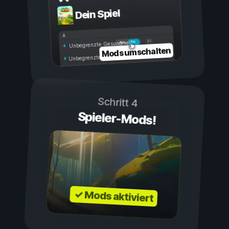
Dein Spiel
Ein
Aus
Unbegrenzte Gesundheit
Mods umschalten
Unbegrenzte Ausdauer
Schritt 4
Spieler-Mods!
✓ Mods aktiviert