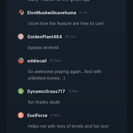
ElonMuskwillsavehuma
9 Jul
i love how the feature are free to use!
GoldenPlant484
16 Jun
bypass worked
eddiecail
30 Mai
So awesome playing again.. And with
unlimited money. :)
DynamicGrass717
13 Mai
fun thanks dude
ExelForce
8 Mai
Helps me with tons of levels and fun too!