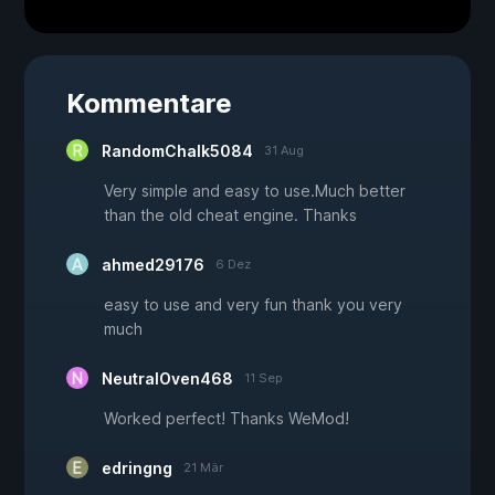
Kommentare
RandomChalk5084
31 Aug
Very simple and easy to use.Much better
than the old cheat engine. Thanks
ahmed29176
6 Dez
easy to use and very fun thank you very
much
NeutralOven468
11 Sep
Worked perfect! Thanks WeMod!
edringng
21 Mär