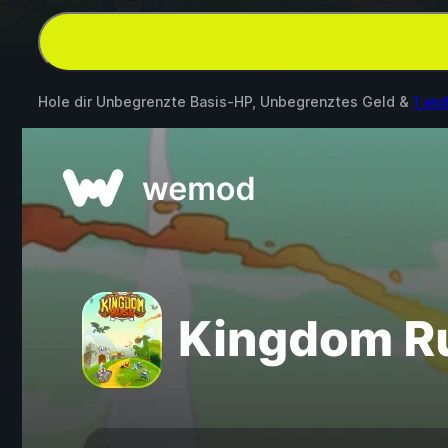
Hole dir Unbegrenzte Basis-HP, Unbegrenztes Geld &
1 an