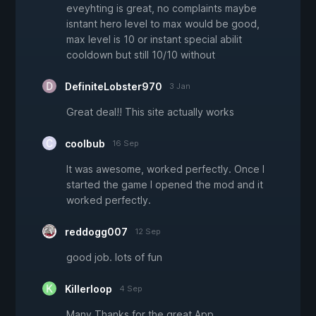
eveyhting is great, no complaints maybe
isntant hero level to max would be good,
max level is 10 or instant special abilit
cooldown but still 10/10 without
DefiniteLobster970
3 Jan
Great deal!! This site actually works
coolbub
16 Sep
It was awesome, worked perfectly. Once I
started the game I opened the mod and it
worked perfectly.
reddogg007
12 Sep
good job. lots of fun
Killerloop
4 Sep
Many Thanks for the great App