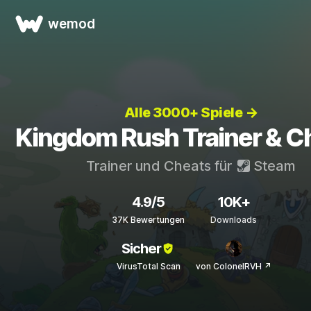
wemod
Alle 3000+ Spiele →
Kingdom Rush Trainer & C
Trainer und Cheats für
Steam
4.9/5
10K+
37K Bewertungen
Downloads
Sicher
VirusTotal Scan
von ColonelRVH ↗