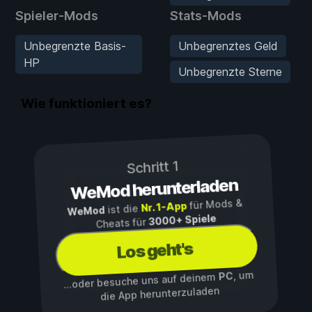
Spieler-Mods
Stats-Mods
Unbegrenzte Basis-
Unbegrenztes Geld
HP
Unbegrenzte Sterne
Wie funktioniert es?
Schritt 1
WeMod herunterladen
für Mods &
Nr. 1-App
ist die
WeMod
3000+ Spiele
Cheats für
Los geht's
, um
PC
...oder besuche uns auf deinem
die App herunterzuladen