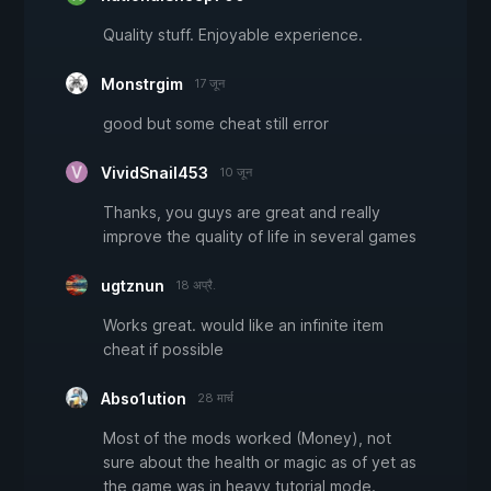
Quality stuff. Enjoyable experience.
Monstrgim
17 जून
good but some cheat still error
VividSnail453
10 जून
Thanks, you guys are great and really
improve the quality of life in several games
ugtznun
18 अप्रै.
Works great. would like an infinite item
cheat if possible
Abso1ution
28 मार्च
Most of the mods worked (Money), not
sure about the health or magic as of yet as
the game was in heavy tutorial mode.