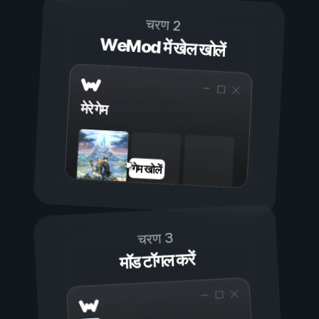
चरण 2
WeMod में खेल खोलें
मेरे गेम
गेम खोलें
चरण 3
मॉड टॉगल करें