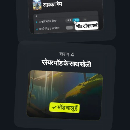
आपका गेम
चालू है
बंद है
अनलिमिटेड हेल्थ
मॉड टॉगल करें
अनलिमिटेड स्टैमिना
चरण 4
प्लेयर मॉड के साथ खेलें!
✓ मॉड चालू हैं