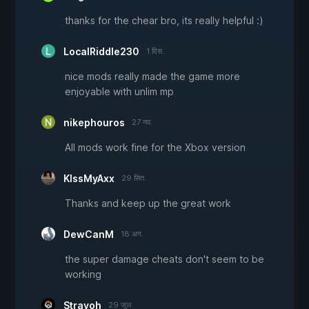
thanks for the chear bro, its really helpful :)
LocalRiddle230
1 दिस.
nice mods really made the game more
enjoyable with unlim mp
nikephouros
27 नव.
All mods work fine for the Xbox version
KIssMyAxx
29 सित.
Thanks and keep up the great work
DewCanM
18 अग.
the super damage cheats don't seem to be
working
Strayoh
29 जुल.