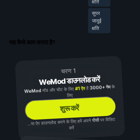
क्षति
सुपर
जादुई
क्षति
यह कैसे काम करता है?
चरण 1
WeMod डाउनलोड करें
के
3000+ गेम
है
#1 ऐप
मॉड और चीट के लिए
WeMod
लिए
शुरू करें
पर विज़िट
पीसी
...या ऐप डाउनलोड करने के लिए हमें अपने
करें