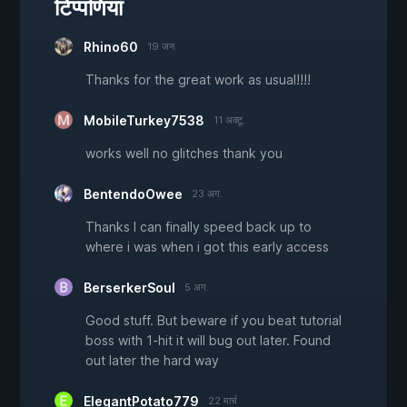
टिप्पणियां
Rhino60
19 जन.
Thanks for the great work as usual!!!!
MobileTurkey7538
11 अक्टू.
works well no glitches thank you
BentendoOwee
23 अग.
Thanks I can finally speed back up to
where i was when i got this early access
BerserkerSoul
5 अग.
Good stuff. But beware if you beat tutorial
boss with 1-hit it will bug out later. Found
out later the hard way
ElegantPotato779
22 मार्च