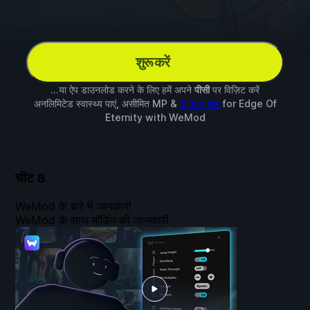
शुरू करें
...या ऐप डाउनलोड करने के लिए हमें अपने
पीसी
पर विज़िट करें
अनलिमिटेड स्वास्थ्य पाएं, असीमित MP &
6 अन्य मॉड
for
Edge Of
Eternity
with
WeMod
चीट
8
WeMod के बारे में जानकारी
WeMod के साथ मॉडिंग की जानकारी