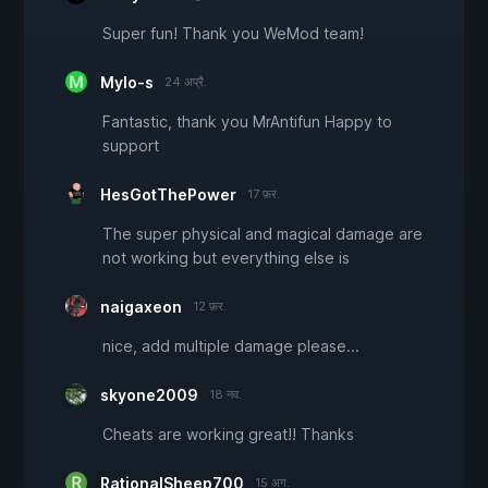
Super fun! Thank you WeMod team!
Mylo-s
24 अप्रै.
Fantastic, thank you MrAntifun Happy to
support
HesGotThePower
17 फ़र.
The super physical and magical damage are
not working but everything else is
naigaxeon
12 फ़र.
nice, add multiple damage please...
skyone2009
18 नव.
Cheats are working great!! Thanks
RationalSheep700
15 अग.