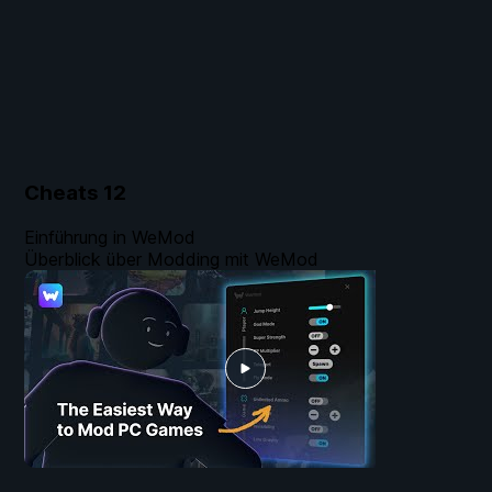
Cheats
12
Einführung in WeMod
Überblick über Modding mit WeMod