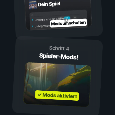
Dein Spiel
Ein
Aus
Unbegrenzte Gesundheit
Mods umschalten
Unbegrenzte Ausdauer
Schritt 4
Spieler-Mods!
✓ Mods aktiviert