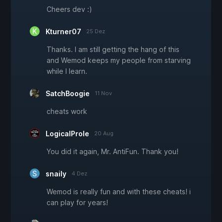
Cheers dev :)
Kturner07
25 Dez
Thanks. I am still getting the hang of this
and Wemod keeps my people from starving
while I learn.
SatchBoogie
11 Nov
cheats work
LogicalProle
20 Aug
You did it again, Mr. AntiFun. Thank you!
snaily
4 Dez
Wemod is really fun and with these cheats! i
can play for years!