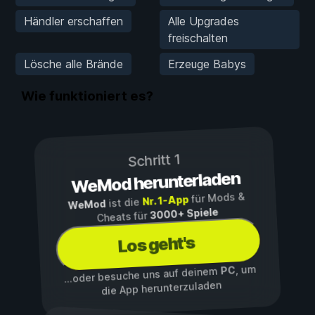
Händler erschaffen
Alle Upgrades
freischalten
Lösche alle Brände
Erzeuge Babys
Wie funktioniert es?
Schritt 1
WeMod herunterladen
für Mods &
Nr. 1-App
ist die
WeMod
3000+ Spiele
Cheats für
Los geht's
, um
PC
...oder besuche uns auf deinem
die App herunterzuladen