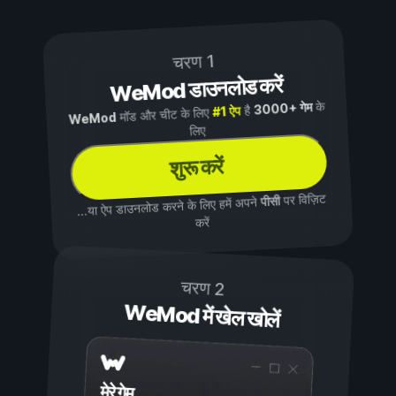
चरण 1
WeMod डाउनलोड करें
के
3000+ गेम
है
#1 ऐप
मॉड और चीट के लिए
WeMod
लिए
शुरू करें
पर विज़िट
पीसी
...या ऐप डाउनलोड करने के लिए हमें अपने
करें
चरण 2
WeMod में खेल खोलें
मेरे गेम