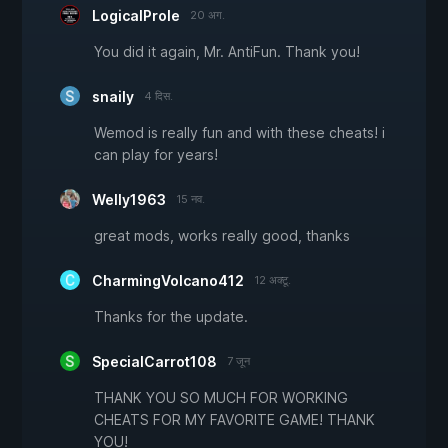
LogicalProle
20 अग.
You did it again, Mr. AntiFun. Thank you!
snaily
4 दिस.
Wemod is really fun and with these cheats! i
can play for years!
Welly1963
15 नव.
great mods, works really good, thanks
CharmingVolcano412
12 अक्टू.
Thanks for the update.
SpecialCarrot108
7 जून
THANK YOU SO MUCH FOR WORKING
CHEATS FOR MY FAVORITE GAME! THANK
YOU!