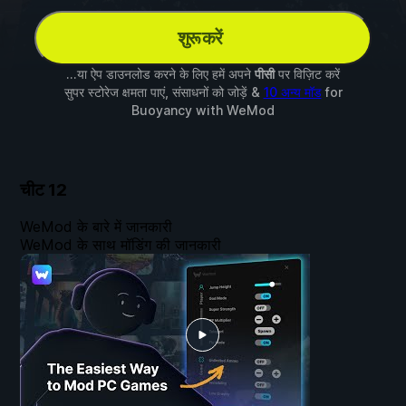
शुरू करें
...या ऐप डाउनलोड करने के लिए हमें अपने
पीसी
पर विज़िट करें
सुपर स्टोरेज क्षमता पाएं, संसाधनों को जोड़ें &
10 अन्य मॉड
for
Buoyancy
with
WeMod
चीट
12
WeMod के बारे में जानकारी
WeMod के साथ मॉडिंग की जानकारी