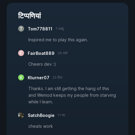
टिप्पणियां
Tom778811
7 अक्टू.
Inspired me to play this again.
FairBoat889
26 मार्च
Cheers dev :)
Kturner07
25 दिस.
Thanks. I am still getting the hang of this
and Wemod keeps my people from starving
while I learn.
SatchBoogie
11 नव.
cheats work