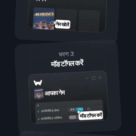
गेम खोलें
चरण 3
मॉड टॉगल करें
आपका गेम
चालू है
बंद है
अनलिमिटेड हेल्थ
मॉड टॉगल करें
अनलिमिटेड स्टैमिना