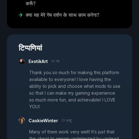
करूँ?
क्या यह मेरे गेम वर्शन के साथ काम करेगा?
टिप्पणियां
ExotikArt
10 नव.
Thank you so much for making this platform
available to everyone! I love having the
ability to pick and choose what mods to use
so that I can make my gaming experience
so much more fun, and achievable! I LOVE
YOU!
CaskieWinter
13 अक्टू.
Many of them work very well! It's just that
the cheat to remain undetected by undead,