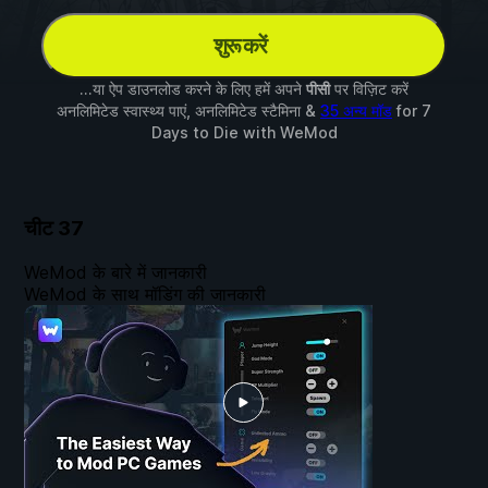
शुरू करें
...या ऐप डाउनलोड करने के लिए हमें अपने
पीसी
पर विज़िट करें
अनलिमिटेड स्वास्थ्य पाएं, अनलिमिटेड स्टैमिना &
35 अन्य मॉड
for
7
Days to Die
with
WeMod
चीट
37
WeMod के बारे में जानकारी
WeMod के साथ मॉडिंग की जानकारी