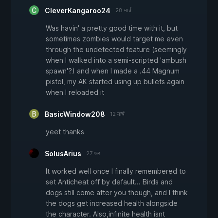
CleverKangaroo24
28 मार्च
Was havin' a pretty good time with it, but
sometimes zombies would target me even
through the undetected feature (seemingly
when I walked into a semi-scripted 'ambush
spawn'?) and when I made a .44 Magnum
pistol, my AK started using up bullets again
when I reloaded it
BasicWindow208
12 मार्च
yeet thanks
SolusArius
27 फ़र.
It worked well once I finally remembered to
set Anticheat off by default... Birds and
dogs still come after you though, and I think
the dogs get increased health alongside
the character. Also,infinite health isnt