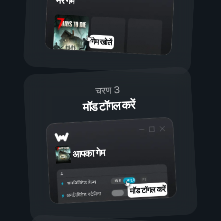
मेरे गेम
गेम खोलें
चरण 3
मॉड टॉगल करें
आपका गेम
चालू है
बंद है
अनलिमिटेड हेल्थ
मॉड टॉगल करें
अनलिमिटेड स्टैमिना