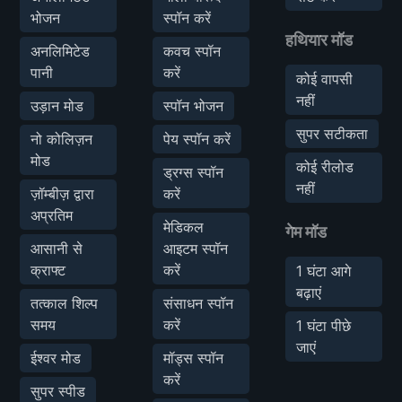
भोजन
स्पॉन करें
हथियार मॉड
अनलिमिटेड
कवच स्पॉन
पानी
करें
कोई वापसी
नहीं
उड़ान मोड
स्पॉन भोजन
सुपर सटीकता
नो कोलिज़न
पेय स्पॉन करें
मोड
कोई रीलोड
ड्रग्स स्पॉन
नहीं
ज़ॉम्बीज़ द्वारा
करें
अप्रतिम
मेडिकल
गेम मॉड
आसानी से
आइटम स्पॉन
क्राफ्ट
करें
1 घंटा आगे
बढ़ाएं
तत्काल शिल्प
संसाधन स्पॉन
समय
करें
1 घंटा पीछे
जाएं
ईश्वर मोड
मॉड्स स्पॉन
करें
सुपर स्पीड