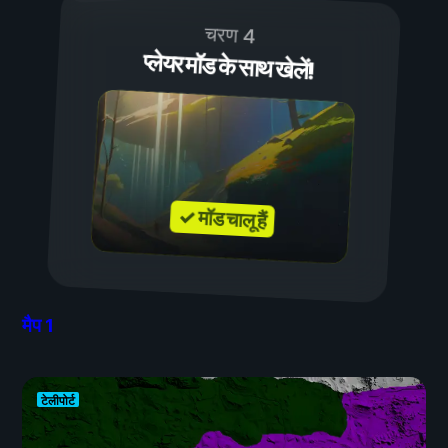
चरण 4
प्लेयर मॉड के साथ खेलें!
✓ मॉड चालू हैं
मैप
1
टेलीपोर्ट