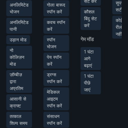
सेट करें
सुपर
अनलिमिटेड
गोला बारूद
सटीकत
भोजन
स्पॉन करें
कौशल
बिंदु सेट
कोई
अनलिमिटेड
कवच स्पॉन
करें
रीलोड
पानी
करें
नहीं
गेम मॉड
उड़ान मोड
स्पॉन
भोजन
नो
1 घंटा
कोलिज़न
पेय स्पॉन
आगे
मोड
करें
बढ़ाएं
ज़ॉम्बीज़
ड्रग्स
1 घंटा
द्वारा
स्पॉन करें
पीछे
अप्रतिम
जाएं
मेडिकल
आसानी से
आइटम
क्राफ्ट
स्पॉन करें
तत्काल
संसाधन
शिल्प समय
स्पॉन करें