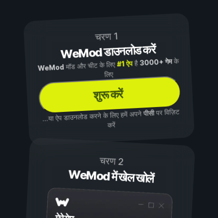
चरण 1
WeMod डाउनलोड करें
के
3000+ गेम
है
#1 ऐप
मॉड और चीट के लिए
WeMod
लिए
शुरू करें
पर विज़िट
पीसी
...या ऐप डाउनलोड करने के लिए हमें अपने
करें
चरण 2
WeMod में खेल खोलें