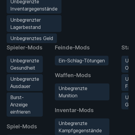
Unbegrenzte
Inventargegenstände
Unbegrenzter
Lagerbestand
Unbegrenztes Geld
Spieler-Mods
Feinde-Mods
Stat
Unbegrenzte
Ein-Schlag-Tötungen
Unb
Gesundheit
Orac
Waffen-Mods
Unbegrenzte
Unb
Ausdauer
Fähi
Unbegrenzte
Munition
Burst-
Unb
Anzeige
GAP
Inventar-Mods
einfrieren
Unbegrenzte
Spiel-Mods
Kampfgegenstände