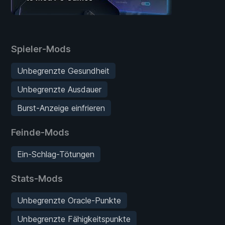
Spieler-Mods
Unbegrenzte Gesundheit
Unbegrenzte Ausdauer
Burst-Anzeige einfrieren
Feinde-Mods
Ein-Schlag-Tötungen
Stats-Mods
Unbegrenzte Oracle-Punkte
Unbegrenzte Fähigkeitspunkte