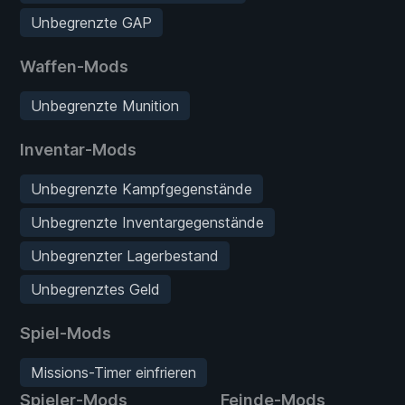
Unbegrenzte GAP
Waffen-Mods
Unbegrenzte Munition
Inventar-Mods
Unbegrenzte Kampfgegenstände
Unbegrenzte Inventargegenstände
Unbegrenzter Lagerbestand
Unbegrenztes Geld
Spiel-Mods
Missions-Timer einfrieren
Spieler-Mods
Feinde-Mods