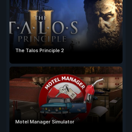
The Talos Principle 2
Motel Manager Simulator