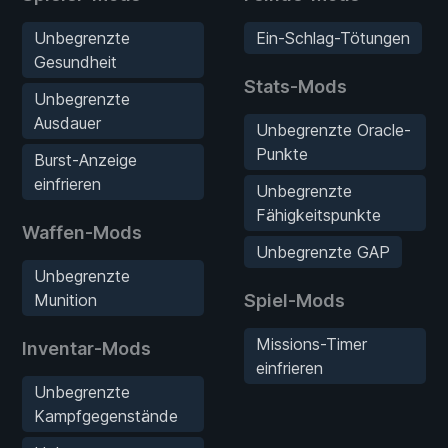
Unbegrenzte
Ein-Schlag-Tötungen
Gesundheit
Stats-Mods
Unbegrenzte
Ausdauer
Unbegrenzte Oracle-
Punkte
Burst-Anzeige
einfrieren
Unbegrenzte
Fähigkeitspunkte
Waffen-Mods
Unbegrenzte GAP
Unbegrenzte
Munition
Spiel-Mods
Missions-Timer
Inventar-Mods
einfrieren
Unbegrenzte
Kampfgegenstände