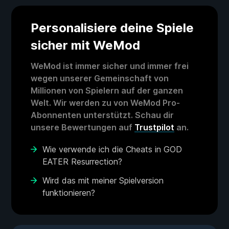
Personalisiere deine Spiele
sicher mit WeMod
WeMod ist immer sicher und immer frei
wegen unserer Gemeinschaft von
Millionen von Spielern auf der ganzen
Welt. Wir werden zu von WeMod Pro-
Abonnenten unterstützt. Schau dir
unsere Bewertungen auf
Trustpilot
an.
Wie verwende ich die Cheats in GOD
EATER Resurrection?
Wird das mit meiner Spielversion
funktionieren?