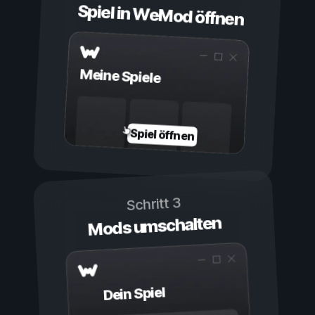
Spiel in WeMod öffnen
Meine Spiele
Spiel öffnen
Schritt 3
Mods umschalten
Dein Spiel