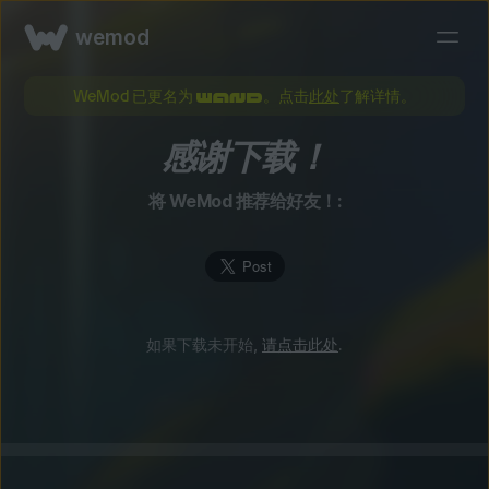
wemod
WeMod 已更名为
。点击
此处
了解详情。
感谢下载！
将 WeMod 推荐给好友！:
如果下载未开始,
请点击此处
.