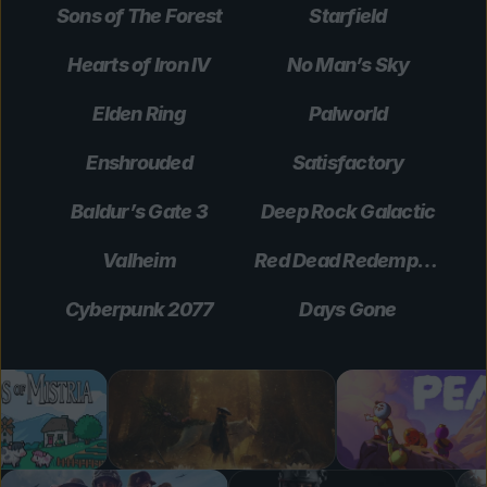
Sons of The Forest
Starfield
Hearts of Iron IV
No Man’s Sky
Elden Ring
Palworld
Enshrouded
Satisfactory
Baldur’s Gate 3
Deep Rock Galactic
Valheim
Red Dead Redemption 2
Cyberpunk 2077
Days Gone