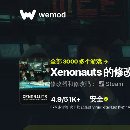
wemod
全部 3000 多个游戏 →
Xenonauts 
修改器和修改码：
Steam
安全
4.9/5
1K+
37K 条评论
次下载
作者：Mr
已经过 VirusTotal 扫描