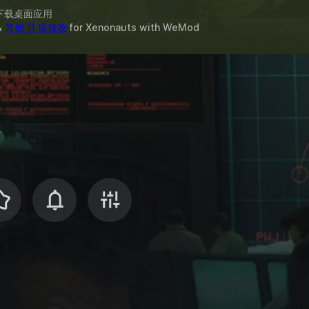
下载桌面应用
&
其他 11 项修改
for
Xenonauts
with
WeMod