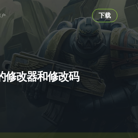
下载
账户
f War 的修改器和修改码