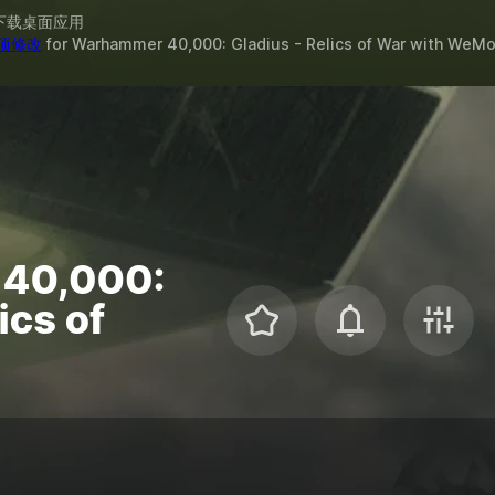
下载桌面应用
 项修改
for
Warhammer 40,000: Gladius - Relics of War
with
WeMo