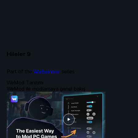
Hileler
9
Part of the
Warhammer
series
WeMod Tanıtımı
WeMod ile modlamaya genel bakış