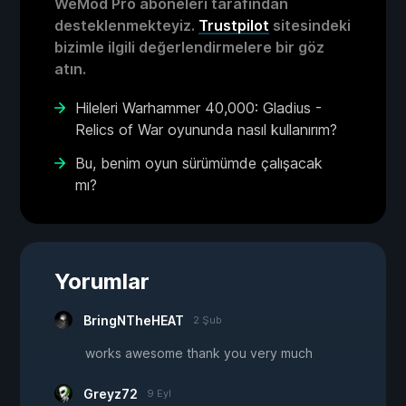
WeMod Pro aboneleri tarafından
desteklenmekteyiz.
Trustpilot
sitesindeki
bizimle ilgili değerlendirmelere bir göz
atın.
Hileleri Warhammer 40,000: Gladius -
Relics of War oyununda nasıl kullanırım?
Bu, benim oyun sürümümde çalışacak
mı?
Yorumlar
BringNTheHEAT
2 Şub
works awesome thank you very much
Greyz72
9 Eyl