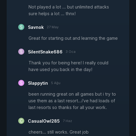
Not played a lot ... but unlimited attacks
sure helps a lot ... thnx!
Savnok
27 May
Great for starting out and learning the game
SilentSnake686
3 Oca
Thank you for being here! I really could
have used you back in the day!
Slappytin
5 Ağu
been running great on all games but i try to
use them as a last resort...i've had loads of
last resorts so thanks for all your work.
CasualOwl285
7 Haz
cheers... still works. Great job