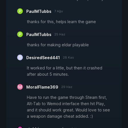
PaulMTubbs
7 Ağu
thanks for this, helps learn the game
PaulMTubbs
25 Haz
thanks for making eldar playable
DesiredSeed441
28 Kas
It worked for a little, but then it crashed
after about 5 minutes.
MoralFlame369
29 Haz
Have to run the game through Steam first,
Alt-Tab to Wemod interface then hit Play,
and it should work great. Would love to see
a weapon damage cheat added. :)