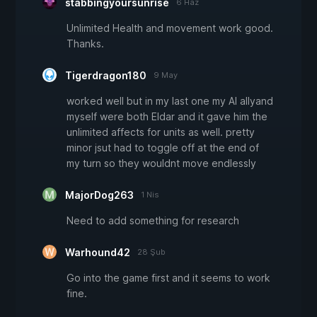
stabbingyoursunrise
6 Haz
Unlimited Health and movement work good.
Thanks.
Tigerdragon180
9 May
worked well but in my last one my AI allyand
myself were both Eldar and it gave him the
unlimited affects for units as well. pretty
minor jsut had to toggle off at the end of
my turn so they wouldnt move endlessly
MajorDog263
1 Nis
Need to add something for research
Warhound42
28 Şub
Go into the game first and it seems to work
fine.