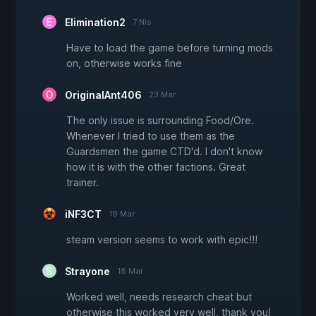
Elimination2
7 Nis
Have to load the game before turning mods
on, otherwise works fine
OriginalAnt406
23 Mar
The only issue is surrounding Food/Ore.
Whenever I tried to use them as the
Guardsmen the game CTD'd. I don't know
how it is with the other factions. Great
trainer.
iNF3CT
19 Mar
steam version seems to work with epic!!!
Strayone
18 Mar
Worked well, needs research cheat but
otherwise this worked very well, thank you!