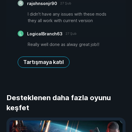
rajohnsonjr90
27 Şub
I didn't have any issues with these mods
they all work with current version
LogicalBranch63
27 Şub
Really well done as alway great job!!
Tartışmaya katıl
Desteklenen daha fazla oyunu
keşfet