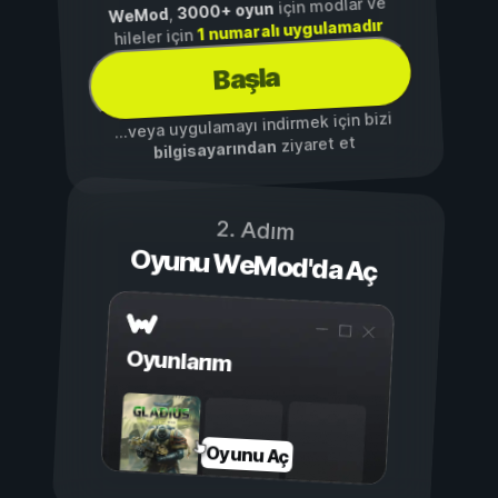
için modlar ve
3000+ oyun
,
WeMod
1 numaralı uygulamadır
hileler için
Başla
...veya uygulamayı indirmek için bizi
ziyaret et
bilgisayarından
2. Adım
Oyunu WeMod'da Aç
Oyunlarım
Oyunu Aç