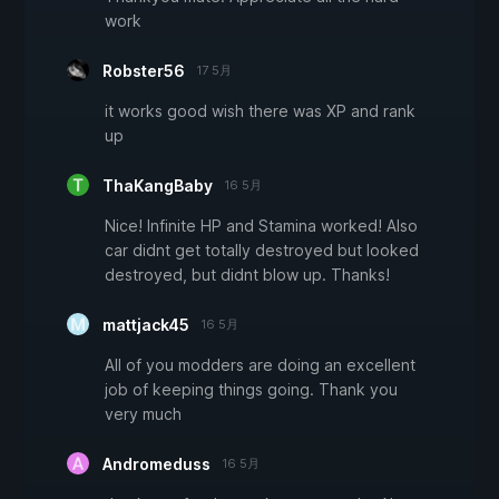
work
Robster56
17 5月
it works good wish there was XP and rank
up
ThaKangBaby
16 5月
Nice! Infinite HP and Stamina worked! Also
car didnt get totally destroyed but looked
destroyed, but didnt blow up. Thanks!
mattjack45
16 5月
All of you modders are doing an excellent
job of keeping things going. Thank you
very much
Andromeduss
16 5月