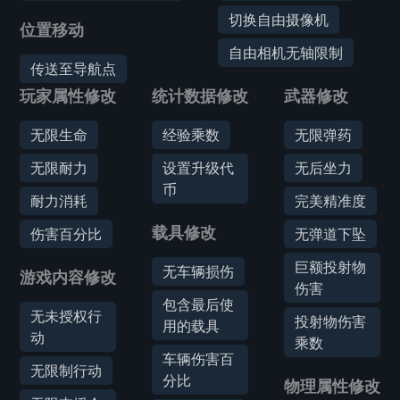
切换自由摄像机
位置移动
自由相机无轴限制
传送至导航点
玩家属性修改
统计数据修改
武器修改
无限生命
经验乘数
无限弹药
无限耐力
设置升级代
无后坐力
币
耐力消耗
完美精准度
载具修改
伤害百分比
无弹道下坠
巨额投射物
无车辆损伤
游戏内容修改
伤害
包含最后使
无未授权行
投射物伤害
用的载具
动
乘数
车辆伤害百
无限制行动
分比
物理属性修改