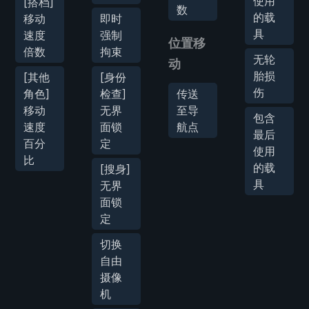
使用
[搭档]
数
的载
移动
即时
具
速度
强制
位置移
倍数
拘束
无轮
动
胎损
[其他
[身份
伤
角色]
检查]
传送
移动
无界
至导
包含
速度
面锁
航点
最后
百分
定
使用
比
的载
[搜身]
具
无界
面锁
定
切换
自由
摄像
机