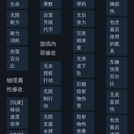
生命
乘数
弹药
辆损
伤
无限
设置
无后
耐力
升级
坐力
包含
代币
最后
耐力
完美
使用
消耗
精准
游戏内
的载
度
具
伤害
容修改
百分
无弹
车辆
比
无未
道下
伤害
授权
坠
百分
物理属
行动
比
巨额
性修改
无限
投射
无底
制行
物伤
盘损
[玩家]
动
害
伤
移动
速度
无限
投射
包含
倍率
支援
物伤
最后
令牌
害乘