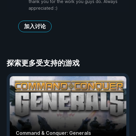
thank you for the work you guys do. Always
appreciated :)
加入讨论
探索更多受支持的游戏
Command & Conquer: Generals