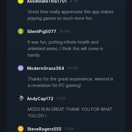
AssimilateThis1701
9 7月
Great time really appreciate this app makes
playing games so much more fun.
SilentPig5077
26 6月
It was fun, putting infinite health and
unlimited ammo, I think this will come in
handy
ModernGrass364
24 6月
Thanks for the great experience. wemod is
a revelation for PC gaming!
AndyCap172
17 5月
MODS RUN GREAT THANK YOU FOR WHAT
YOU DO !
SteveRogers555
17 5月