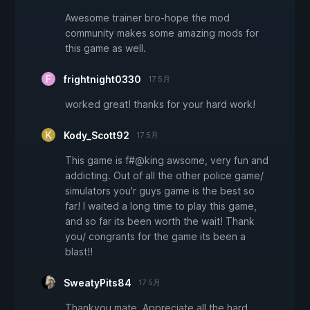
Awesome trainer bro-hope the mod
community makes some amazing mods for
this game as well.
frightnight0330
17 5月
worked great! thanks for your hard work!
Kody_Scott92
17 5月
This game is f#@king awsome, very fun and
addicting. Out of all the other police game/
simulators you'r guys game is the best so
far! I waited a long time to play this game,
and so far its been worth the wait! Thank
you/ congrants for the game its been a
blast!!
SweatyPits84
17 5月
Thankyou mate. Appreciate all the hard