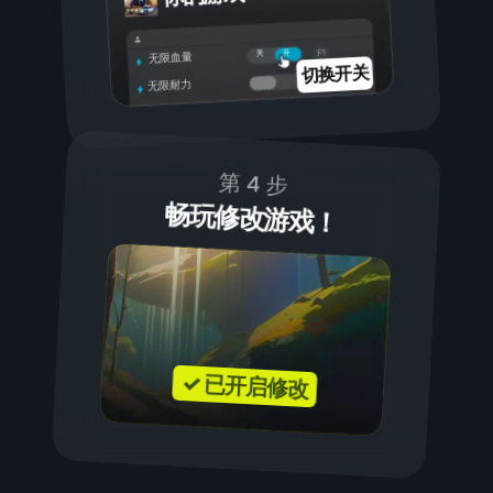
开
关
无限血量
切换开关
无限耐力
第 4 步
畅玩修改游戏！
✓ 已开启修改