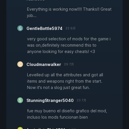
Everything is working now!!!! Thanks!! Great
job...
GentleBottle5974
23 9月
very good selection of mods for the game i
was on,definitely recommend this to
anyone looking for easy cheats! <3
Cloudmanwalker
29 7月
Levelled up all the attributes and got all
items and weapons right from the start.
Now it's not a slog just great fun.
StunningStranger5040
23 7月
fue muy bueno el diseño grafico del mod,
incluso los mods funcionan bien