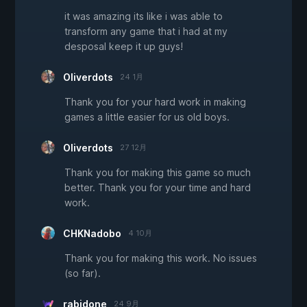
it was amazing its like i was able to
transform any game that i had at my
desposal keep it up guys!
Oliverdots
24 1月
Thank you for your hard work in making
games a little easier for us old boys.
Oliverdots
27 12月
Thank you for making this game so much
better. Thank you for your time and hard
work.
CHKNadobo
4 10月
Thank you for making this work. No issues
(so far).
rabidone
24 9月