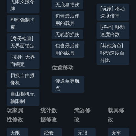
无限支援令
无底盘损伤
牌
[玩家] 移动
包含最后使
速度倍率
即时强制拘
用的载具
束
[搭档] 移动
无轮胎损伤
速度倍数
[身份检查]
无界面锁定
包含最后使
[其他角色]
用的载具
移动速度百
[搜身] 无界
分比
面锁定
位置移动
切换自由摄
传送至导航
像机
点
自由相机无
轴限制
玩家属
统计数
武器修
载具修
性修改
据修改
改
改
无限
经验
无限
无车