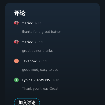
评论
marivk
8 2月
thanks for a great trainer
marivk
29 1月
great trainer thanks
Javabow
29 1月
good mod, easy to use
TypicalPlant9715
17 1月
Thank you it was Great
加入讨论