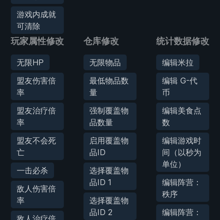
游戏内成就
可清除
玩家属性修改
仓库修改
统计数据修改
无限HP
无限物品
编辑米拉
盟友伤害倍
最低物品数
编辑 G-代
率
量
币
盟友治疗倍
强制覆盖物
编辑美食点
率
品数量
数
盟友不会死
启用覆盖物
编辑游戏时
亡
品ID
间（以秒为
单位）
一击必杀
选择覆盖物
品ID 1
编辑阵营：
敌人伤害倍
秩序
率
选择覆盖物
品ID 2
编辑阵营：
敌人治疗倍