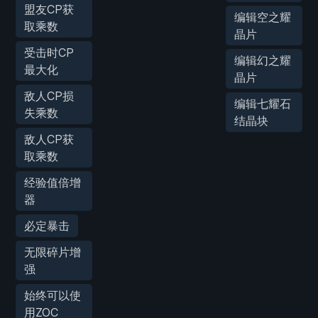
盟友CP获
编辑空之耀
取乘数
晶片
受击时CP
编辑幻之耀
最大化
晶片
敌人CP损
编辑七耀石
失乘数
结晶块
敌人CP获
取乘数
经验值倍增
器
必定暴击
无限碎片增
强
始终可以使
用ZOC