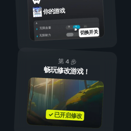
你的游戏
开
关
无限血量
切换开关
无限耐力
第 4 步
畅玩修改游戏！
✓ 已开启修改