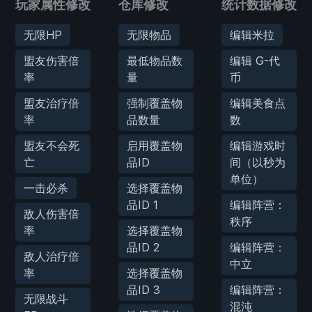
玩家属性修改
仓库修改
统计数据修改
无限HP
无限物品
编辑米拉
盟友伤害倍
最低物品数
编辑 G-代
率
量
币
盟友治疗倍
强制覆盖物
编辑美食点
率
品数量
数
盟友不会死
启用覆盖物
编辑游戏时
亡
品ID
间（以秒为
单位）
一击必杀
选择覆盖物
品ID 1
编辑阵营：
敌人伤害倍
秩序
率
选择覆盖物
品ID 2
编辑阵营：
敌人治疗倍
中立
率
选择覆盖物
品ID 3
编辑阵营：
无限战斗
混沌