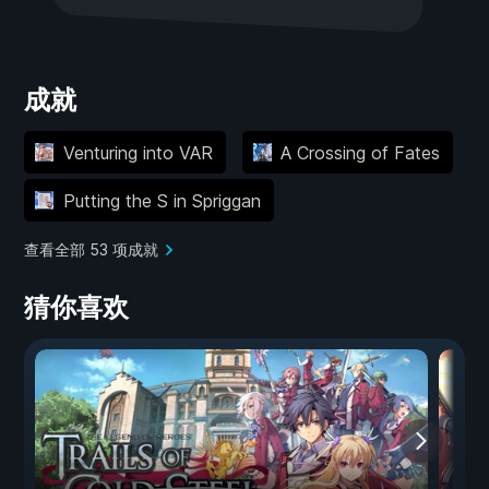
成就
Venturing into VAR
A Crossing of Fates
Putting the S in Spriggan
查看全部 53 项成就
猜你喜欢