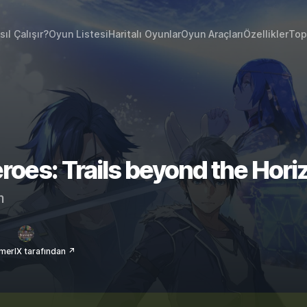
sıl Çalışır?
Oyun Listesi
Haritalı Oyunlar
Oyun Araçları
Özellikler
Top
oes: Trails beyond the Horizo
m
erIX tarafından ↗