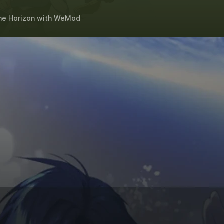
he Horizon
with
WeMod