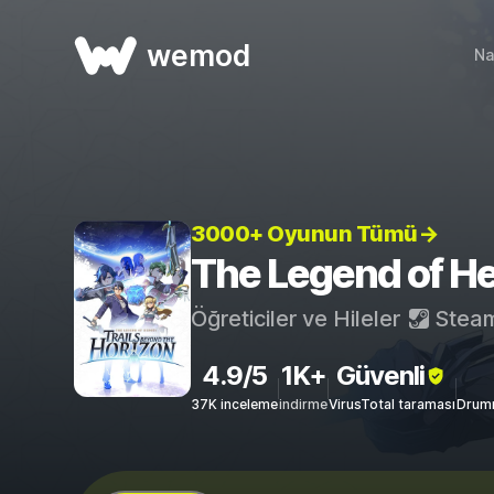
wemod
Na
3000+ Oyunun Tümü→
The Legend of Her
Öğreticiler ve Hileler
Stea
4.9/5
1K+
Güvenli
37K inceleme
indirme
VirusTotal taraması
Drumm