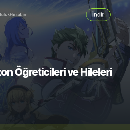
İndir
luluk
Hesabım
n Öğreticileri ve Hileleri