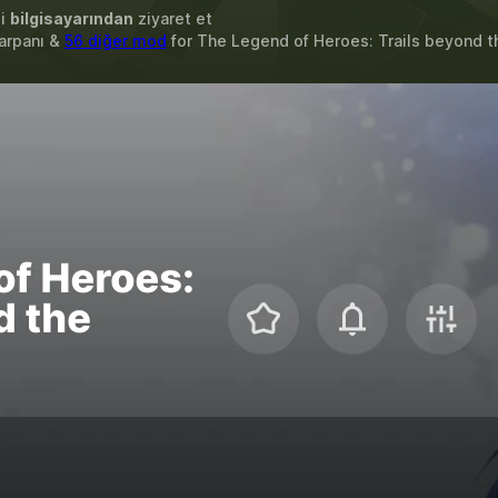
zi
bilgisayarından
ziyaret et
Çarpanı &
56 diğer mod
for
The Legend of Heroes: Trails beyond t