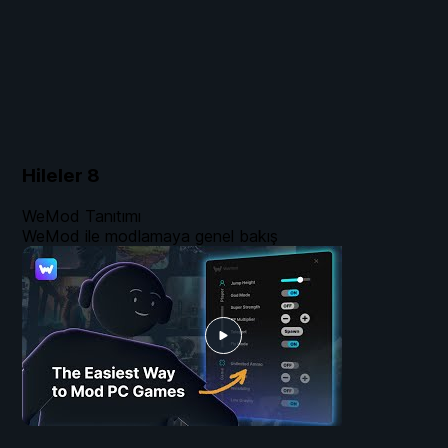
Hileler
8
WeMod Tanıtımı
WeMod ile modlamaya genel bakış