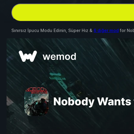
Sınırsız İpucu Modu Edinin, Süper Hız &
6 diğer mod
for
Nob