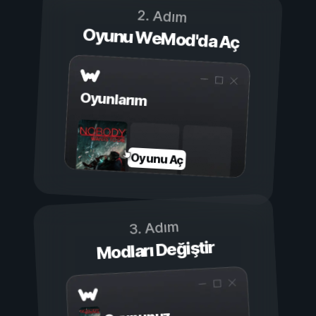
2. Adım
Oyunu WeMod'da Aç
Oyunlarım
Oyunu Aç
3. Adım
Modları Değiştir