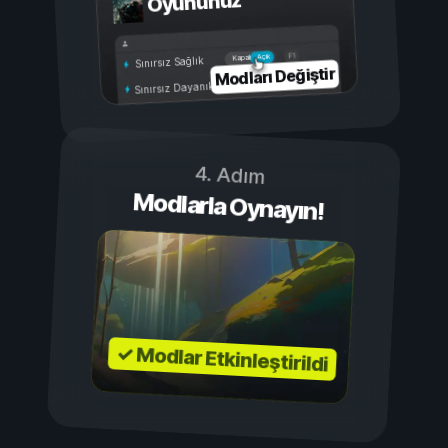
Oyununuz
Açık
Kapalı
Sınırsız Sağlık
Modları Değiştir
Sınırsız Dayanıklılık
4. Adım
Modlarla Oynayın!
✓ Modlar Etkinleştirildi