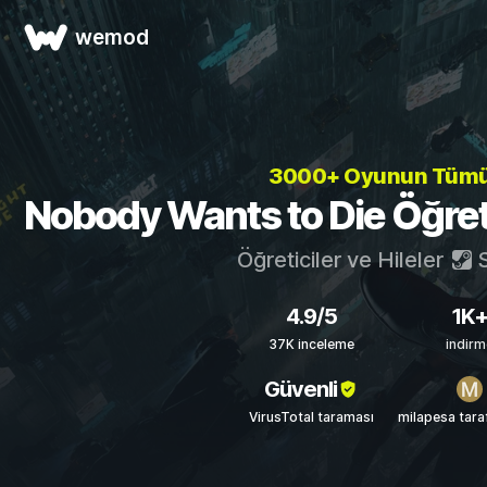
wemod
3000+ Oyunun Tüm
Nobody Wants to Die Öğretic
Öğreticiler ve Hileler
S
4.9/5
1K
37K inceleme
indirm
Güvenli
VirusTotal taraması
milapesa tara