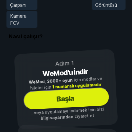
Çarpanı
Görüntüsü
Kamera
FOV
Nasıl çalışır?
Adım 1
WeMod'u İndir
için modlar ve
3000+ oyun
,
WeMod
1 numaralı uygulamadır
hileler için
Başla
...veya uygulamayı indirmek için bizi
ziyaret et
bilgisayarından