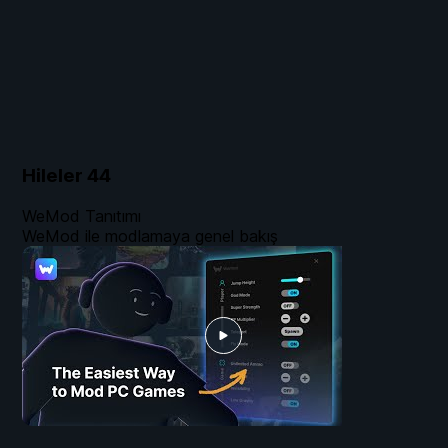
Hileler
44
WeMod Tanıtımı
WeMod ile modlamaya genel bakış