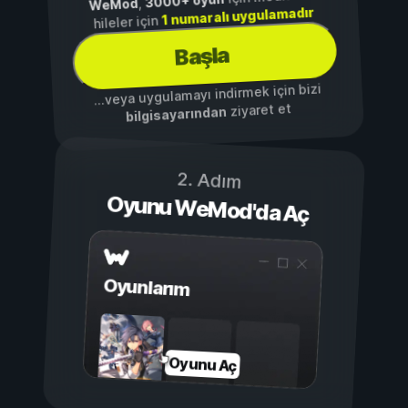
3000+ oyun
,
WeMod
1 numaralı uygulamadır
hileler için
Başla
...veya uygulamayı indirmek için bizi
ziyaret et
bilgisayarından
2. Adım
Oyunu WeMod'da Aç
Oyunlarım
Oyunu Aç