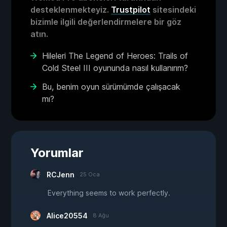
desteklenmekteyiz.
Trustpilot
sitesindeki
bizimle ilgili değerlendirmelere bir göz
atın.
Hileleri The Legend of Heroes: Trails of
Cold Steel III oyununda nasıl kullanırım?
Bu, benim oyun sürümümde çalışacak
mı?
Yorumlar
RCJenn
25 Oca
Everything seems to work perfectly.
Alice20554
8 Ağu