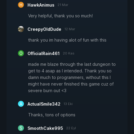
HawkAnimus
21 Mar
Very helpful, thank you so much!
CreepyOldDude
12 Mar
thank you im having alot of fun with this
OfficialRain461
20 Kas
made me blaze through the last dungeon to
get to 4 asap as I intended. Thank you so
damn much to programmers, without this I
might have never finished this game cuz of
severe burn out <3
ActualSmile342
13 Eki
Thanks, tons of options
SmoothCake995
22 Eyl