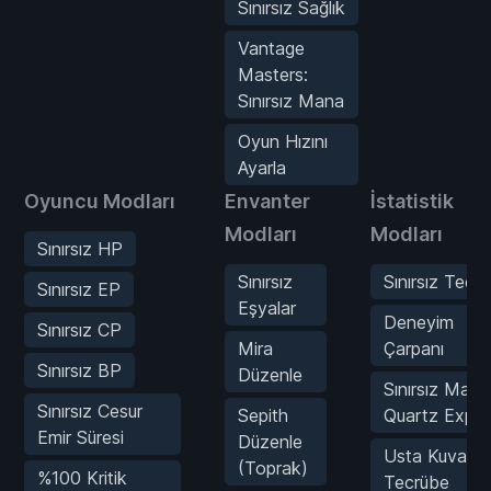
Sınırsız Sağlık
Vantage
Masters:
Sınırsız Mana
Oyun Hızını
Ayarla
Oyuncu Modları
Envanter
İstatistik
Modları
Modları
Sınırsız HP
Sınırsız
Sınırsız Tecr
Sınırsız EP
Eşyalar
Deneyim
Sınırsız CP
Mira
Çarpanı
Sınırsız BP
Düzenle
Sınırsız Mast
Sınırsız Cesur
Sepith
Quartz Exp
Emir Süresi
Düzenle
Usta Kuvars
(Toprak)
%100 Kritik
Tecrübe