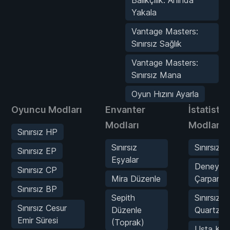
Yakala
Vantage Masters:
Sınırsız Sağlık
Vantage Masters:
Sınırsız Mana
Oyun Hızını Ayarla
Oyuncu Modları
Envanter
İstatistik
Modları
Modları
Sınırsız HP
Sınırsız
Sınırsız 
Sınırsız EP
Eşyalar
Deneyim
Sınırsız CP
Mira Düzenle
Çarpanı
Sınırsız BP
Sepith
Sınırsız 
Sınırsız Cesur
Düzenle
Quartz E
Emir Süresi
(Toprak)
Usta Kuv