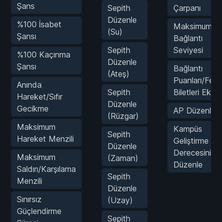
Şans
Sepith
Çarpanı
Düzenle
%100 İsabet
Maksimum
(Su)
Şansı
Bağlantı
Sepith
Seviyesi
%100 Kaçınma
Düzenle
Şansı
Bağlantı
(Ateş)
Puanları/Festi
Anında
Sepith
Biletleri Ekle
Hareket/Sıfır
Düzenle
Gecikme
AP Düzenle
(Rüzgar)
Maksimum
Kampüs
Sepith
Hareket Menzili
Geliştirme
Düzenle
Derecesini
Maksimum
(Zaman)
Düzenle
Saldırı/Karşılama
Sepith
Menzili
Düzenle
Sınırsız
(Uzay)
Güçlendirme
Sepith