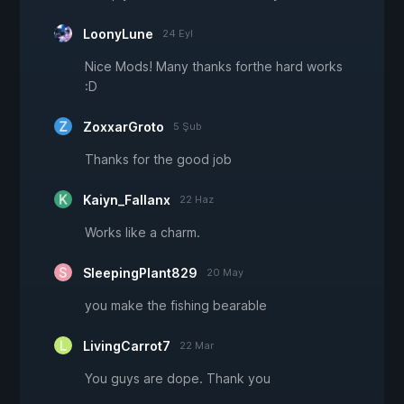
LoonyLune
24 Eyl
Nice Mods! Many thanks forthe hard works
:D
ZoxxarGroto
5 Şub
Thanks for the good job
Kaiyn_Fallanx
22 Haz
Works like a charm.
SleepingPlant829
20 May
you make the fishing bearable
LivingCarrot7
22 Mar
You guys are dope. Thank you