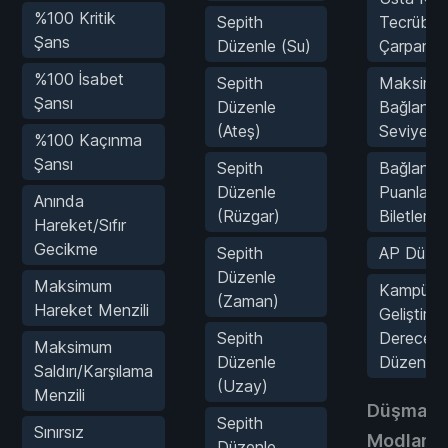
%100 Kritik
Sepith
Tecrübe
Şans
Düzenle (Su)
Çarpanı
%100 İsabet
Sepith
Maksimu
Şansı
Düzenle
Bağlantı
(Ateş)
Seviyesi
%100 Kaçınma
Şansı
Sepith
Bağlantı
Düzenle
Puanları/
Anında
(Rüzgar)
Biletleri 
Hareket/Sıfır
Gecikme
Sepith
AP Düzen
Düzenle
Maksimum
Kampüs
(Zaman)
Hareket Menzili
Geliştirm
Sepith
Derecesin
Maksimum
Düzenle
Düzenle
Saldırı/Karşılama
(Uzay)
Menzili
Düşmanl
Sepith
Sınırsız
Modları
Düzenle