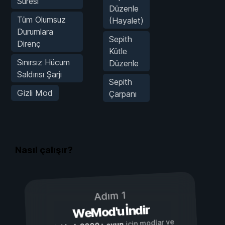
Süresi
Düzenle
Tüm Olumsuz
(Hayalet)
Durumlara
Sepith
Direnç
Kütle
Sınırsız Hücum
Düzenle
Saldırısı Şarjı
Sepith
Gizli Mod
Çarpanı
Nasıl çalışır?
Adım 1
WeMod'u İndir
için modlar ve