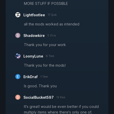
MORE STUFF IF POSSIBLE
Lightfootlee
17 Şub
all the mods worked as intended
Shadowkire
5 Oca
Thank you for your work
LoonyLune
6 Tem
Thank you for the mods!
ErikDraf
1 Tem
Is good. Thank you
SocialBucket597
12 Kas
It's great! would be even better if you could
multiply items where there's only one of.