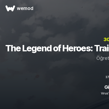
wemod
3
The Legend of Heroes: Trails 
Öğret
37
Gü
Virus