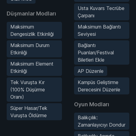
Usta Kuvars Tecrübe
Düşmanlar Modları
Çarpanı
Maksimum
Maksimum Bağlantı
Dengesizlik Etkinliği
Seviyesi
Maksimum Durum
Bağlantı
Etkinliği
Puanları/Festival
Biletleri Ekle
Maksimum Element
Etkinliği
AP Düzenle
Tek Vuruşta Kır
Kampüs Geliştirme
(100% Düşürme
Derecesini Düzenle
Oranı)
Oyun Modları
Süper Hasar/Tek
Vuruşta Öldürme
Balıkçılık:
Zamanlayıcıyı Dondur
Balıkçılık: Anında