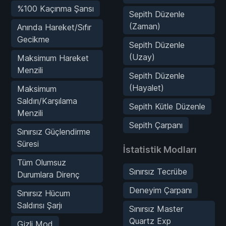
%100 Kaçınma Şansı
Sepith Düzenle
(Zaman)
Anında Hareket/Sıfır
Gecikme
Sepith Düzenle
(Uzay)
Maksimum Hareket
Menzili
Sepith Düzenle
(Hayalet)
Maksimum
Saldırı/Karşılama
Sepith Kütle Düzenle
Menzili
Sepith Çarpanı
Sınırsız Güçlendirme
Süresi
İstatistik Modları
Tüm Olumsuz
Sınırsız Tecrübe
Durumlara Direnç
Deneyim Çarpanı
Sınırsız Hücum
Saldırısı Şarjı
Sınırsız Master
Quartz Exp
Gizli Mod