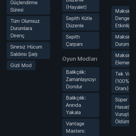
Güçlendirme
(Hayalet)
Süresi
Maksimu
Sepith Kütle
Dengesizl
Tüm Olumsuz
Düzenle
Etkinliği
Durumlara
Direnç
Sepith
Maksimu
Çarpanı
Durum Etk
Sınırsız Hücum
Saldırısı Şarjı
Maksimu
Oyun Modları
Element E
Gizli Mod
Balıkçılık:
Tek Vuruş
Zamanlayıcıyı
(100% D
Dondur
Oranı)
Balıkçılık:
Süper
Anında
Hasar/Te
Yakala
Vuruşta
Öldürme
Vantage
Masters: