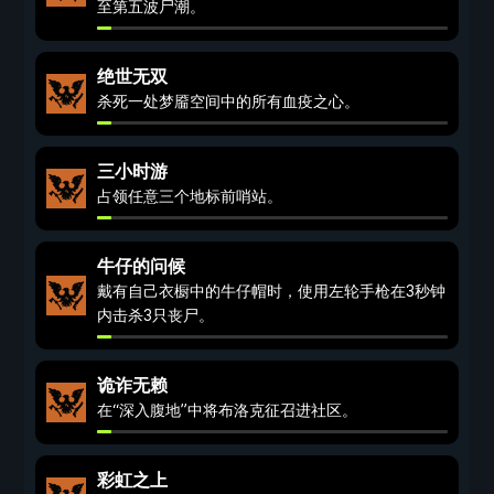
至第五波尸潮。
绝世无双
杀死一处梦靥空间中的所有血疫之心。
三小时游
占领任意三个地标前哨站。
牛仔的问候
戴有自己衣橱中的牛仔帽时，使用左轮手枪在3秒钟
内击杀3只丧尸。
诡诈无赖
在“深入腹地”中将布洛克征召进社区。
彩虹之上