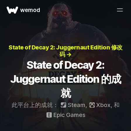
wemod
State of Decay 2: Juggernaut Edition 修改
码 →
State of Decay 2:
Juggernaut Edition 的成
就
此平台上的成就：
Steam
,
Xbox
, 和
Epic Games