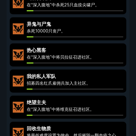
在“深入腹地”中杀死25只血疫尖啸尸。
异鬼与尸鬼
杀死10000只丧尸。
热心黑客
在“深入腹地”中将贝拉征召进社区。
我的私人军队
招募四名红爪雇佣兵加入主社区。
绝望主夫
在“深入腹地”中将维克征召进社区。
回收生物质
将最低难度设置为致命，然后摧毁一颗血疫之心。