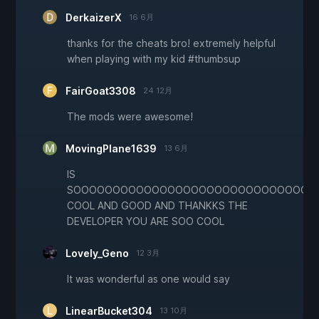
DerkaizerX
16 6月
thanks for the cheats bro! extremely helpful
when playing with my kid #thumbsup
FairGoat3308
24 12月
The mods were awesome!
MovingPlane1639
13 6月
IS
SOOOOOOOOOOOOOOOOOOOOOOOOOOOOOO
COOL AND GOOD AND THANKKS THE
DEVELOPER YOU ARE SOO COOL
Lovely_Geno
12 3月
It was wonderful as one would say
LinearBucket304
13 10月