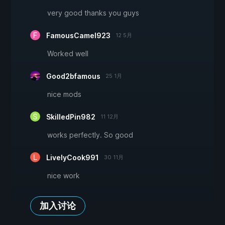
very good thanks you guys
FamousCamel923
12 5月
Worked well
Good2bfamous
25 1月
nice mods
SkilledPin982
11 12月
works perfectly. So good
LivelyCook991
30 11月
nice work
加入讨论