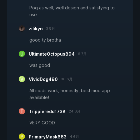
Pog as well, well design and satisfying to
use
zilikyn
3 8月
good ty brotha
UltimateOctopus894
6 7月
was good
VividDog490
30 6月
All mods work, honestly, best mod app
available!
Trippieredd1738
24 6月
VERY GOOD
PrimaryMask663
4 6月