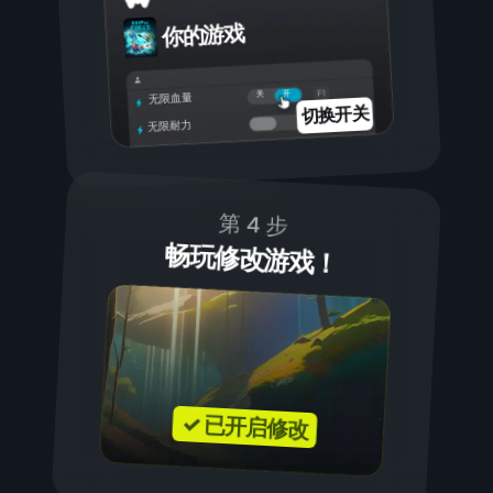
你的游戏
开
关
无限血量
切换开关
无限耐力
第 4 步
畅玩修改游戏！
✓ 已开启修改