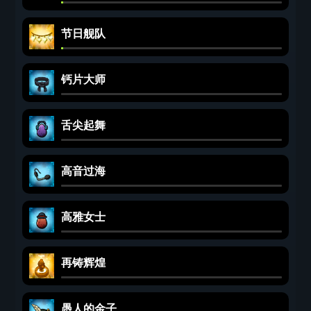
节日舰队
钙片大师
舌尖起舞
高音过海
高雅女士
再铸辉煌
愚人的金子