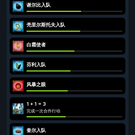
谢尔比入队
壳里尔斯托夫入队
白霜使者
芬利入队
风暴之眼
1 + 1 = 3
完成一次合作行动
奎尔入队