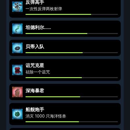
反弹高手
一次性反弹两枚射弹
坦德利尔……
贝蒂入队
诅咒克星
祛除一个诅咒
深海暴君
船舰炮手
消灭 1000 只海洋怪兽