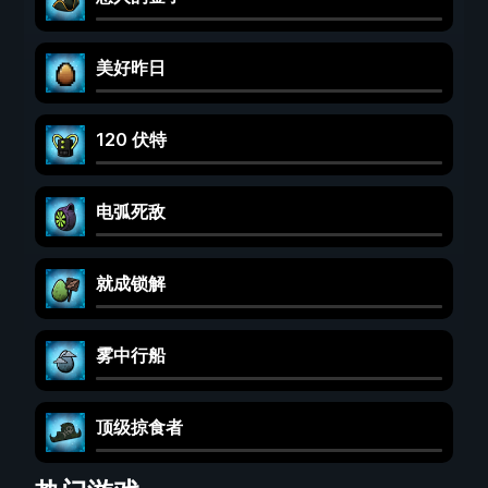
美好昨日
120 伏特
电弧死敌
就成锁解
雾中行船
顶级掠食者