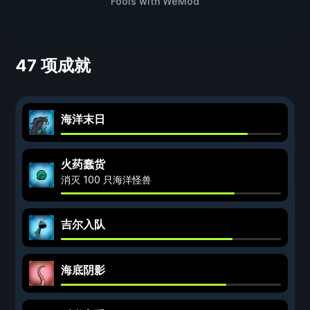
Fools
with
WeMod
47 项成就
海洋末日
火药蠢货
消灭 100 只海洋怪兽
吉尔入队
海底阴影