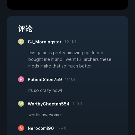
评论
CJ_Morningstar
30 11月
this game is pretty amazing ngl friend
bought me it and I went full archers these
mods make that so much better
PatientShoe759
11 11月
its so crazy now!
WorthyCheetah554
1 10月
works awesome
Nerocomi90
17 4月