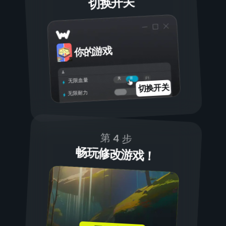
切换开关
你的游戏
开
关
无限血量
切换开关
无限耐力
第 4 步
畅玩修改游戏！