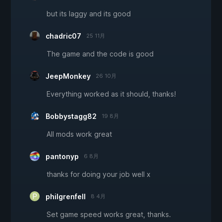
but its laggy and its good
chadric07
25 11月
The game and the code is good
JeepMonkey
26 10月
Everything worked as it should, thanks!
Bobbystagg82
19 8月
All mods work great
pantonyp
6 8月
thanks for doing your job well x
philgrenfell
8 4月
Set game speed works great, thanks.