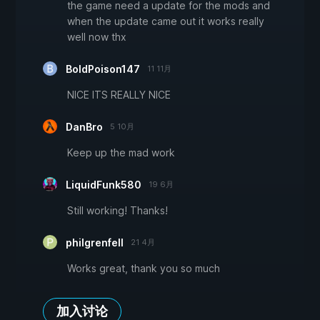
the game need a update for the mods and
when the update came out it works really
well now thx
BoldPoison147
11 11月
NICE ITS REALLY NICE
DanBro
5 10月
Keep up the mad work
LiquidFunk580
19 6月
Still working! Thanks!
philgrenfell
21 4月
Works great, thank you so much
加入讨论