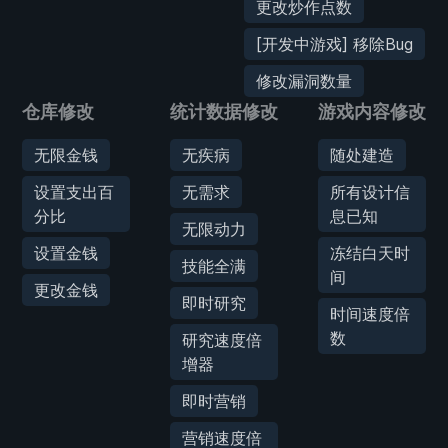
更改炒作点数
[开发中游戏] 移除Bug
修改漏洞数量
仓库修改
统计数据修改
游戏内容修改
无限金钱
无疾病
随处建造
设置支出百
无需求
所有设计信
分比
息已知
无限动力
设置金钱
冻结白天时
技能全满
间
更改金钱
即时研究
时间速度倍
数
研究速度倍
增器
即时营销
营销速度倍