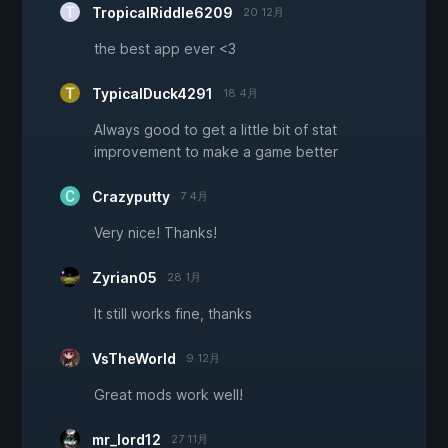
TropicalRiddle6209
20 12月
the best app ever <3
TypicalDuck4291
18 4月
Always good to get a little bit of stat
improvement to make a game better
Crazyputty
7 4月
Very nice! Thanks!
Zyrian05
28 1月
It still works fine, thanks
VsTheWorld
9 12月
Great mods work well!
mr_lord12
27 11月