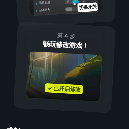
开
关
无限血量
切换开关
无限耐力
第 4 步
畅玩修改游戏！
✓ 已开启修改