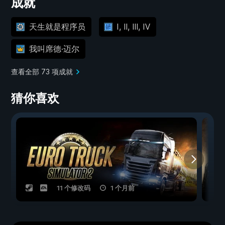
成就
天生就是程序员
Ⅰ, Ⅱ, Ⅲ, Ⅳ
我叫席德·迈尔
查看全部 73 项成就
猜你喜欢
11 个修改码
1 个月前