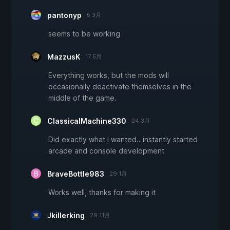
pantonyp
5 3月
seems to be working
MazzusK
17 5月
Everything works, but the mods will
occasionally deactivate themselves in the
middle of the game.
ClassicalMachine330
24 3月
Did exactly what I wanted.. instantly started
arcade and console development
BraveBottle983
29 1月
Works well, thanks for making it
Jkillerking
29 11月