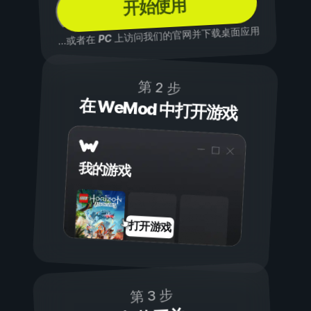
开始使用
上访问我们的官网并下载桌面应用
PC
...或者在
第 2 步
在 WeMod 中打开游戏
我的游戏
打开游戏
第 3 步