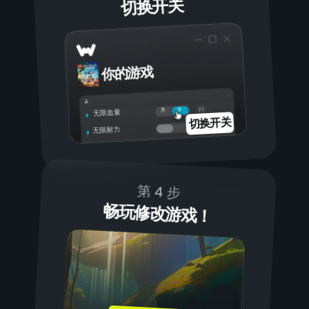
切换开关
你的游戏
开
关
无限血量
切换开关
无限耐力
第 4 步
畅玩修改游戏！