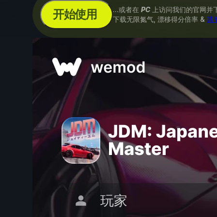
...或者在
PC
上访问我们的官网并
开始使用
下载无限氮气, 漂移得分倍率 &
其