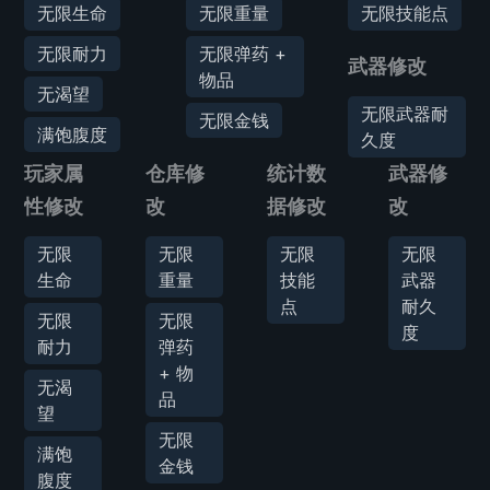
无限生命
无限重量
无限技能点
无限耐力
无限弹药 +
武器修改
物品
无渴望
无限武器耐
无限金钱
满饱腹度
久度
玩家属
仓库修
统计数
武器修
性修改
改
据修改
改
无限
无限
无限
无限
生命
重量
技能
武器
点
耐久
无限
无限
度
耐力
弹药
+ 物
无渴
品
望
无限
满饱
金钱
腹度