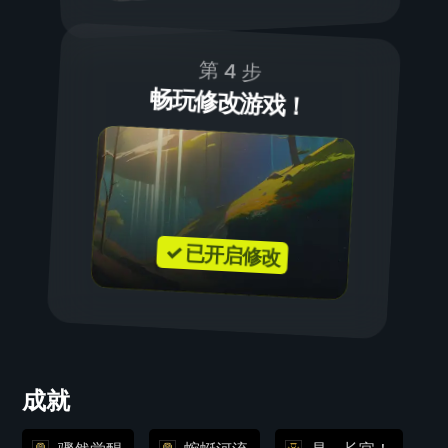
第 4 步
畅玩修改游戏！
✓ 已开启修改
成就