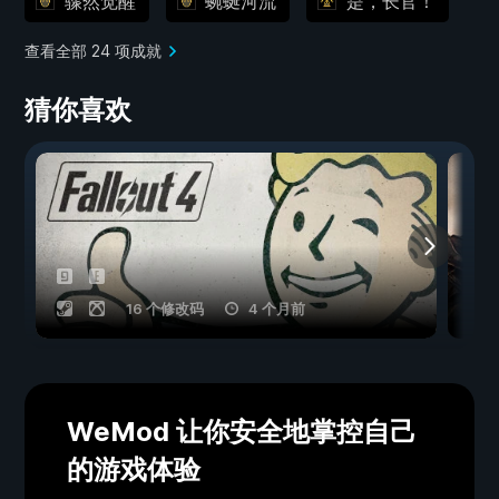
骤然觉醒
蜿蜒河流
是，长官！
查看全部 24 项成就
猜你喜欢
16 个修改码
4 个月前
WeMod 让你安全地掌控自己
的游戏体验