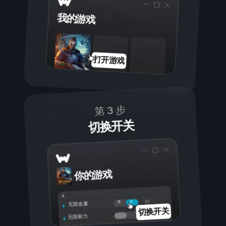
我的游戏
打开游戏
第 3 步
切换开关
你的游戏
开
关
无限血量
切换开关
无限耐力