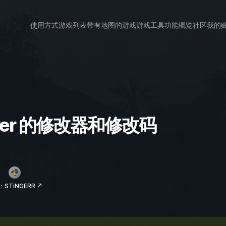
使用方式
游戏列表
带有地图的游戏
游戏工具
功能概览
社区
我的
 River 的修改器和修改码
STiNGERR ↗