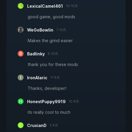
LexicalCamel461
10 10月
good game, good mods
WeGoBowlin
7 10月
Makes the grind easier
Badlinky
6 10月
thank you for these mods
IronAlaric
17 8月
Thanks, developer!
HonestPuppy9919
10 8月
its really cool to much
CruxianD
3 8月