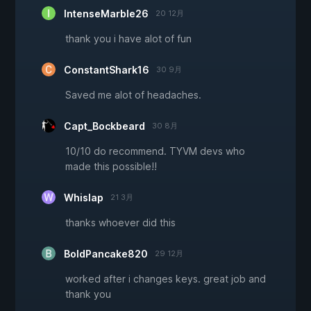
IntenseMarble26
20 12月
thank you i have alot of fun
ConstantShark16
30 9月
Saved me alot of headaches.
Capt_Bockbeard
30 8月
10/10 do recommend. TYVM devs who
made this possible!!
Whislap
21 3月
thanks whoever did this
BoldPancake820
29 12月
worked after i changes keys. great job and
thank you