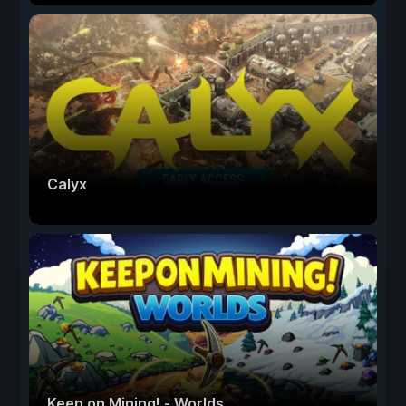
Calyx
Keep on Mining! - Worlds