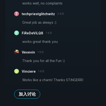
works well, no complaints
techpriestglitchwitz
2 8月
Great job as always :)
FiReDeViLQ8
1 8月
works great thank you
Vexevin
1 8月
Thank you for all the Fun :)
Vinciere
1 8月
Works like a charm! Thanks STiNGERR!
加入讨论