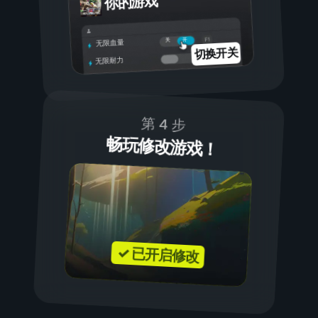
你的游戏
开
关
无限血量
切换开关
无限耐力
第 4 步
畅玩修改游戏！
✓ 已开启修改