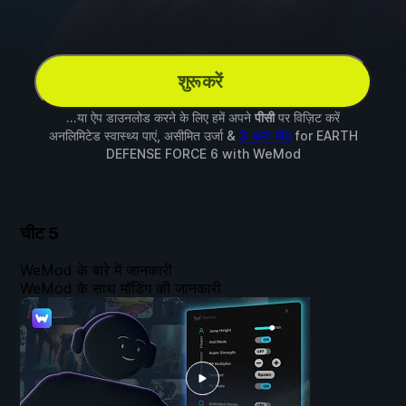
शुरू करें
...या ऐप डाउनलोड करने के लिए हमें अपने
पीसी
पर विज़िट करें
अनलिमिटेड स्वास्थ्य पाएं, असीमित उर्जा &
3 अन्य मॉड
for
EARTH
DEFENSE FORCE 6
with
WeMod
चीट
5
WeMod के बारे में जानकारी
WeMod के साथ मॉडिंग की जानकारी