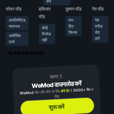
करें
प्लेयर मॉड
हथियार
दुश्मन मॉड
गेम मॉड
मॉड
अनलिमिटेड
वन-
गेम
स्वास्थ्य
हिट
स्पीड
कोई
किल्स
सेट
रीलोड
असीमित
करें
नहीं
उर्जा
यह कैसे काम करता है?
चरण 1
WeMod डाउनलोड करें
के
3000+ गेम
है
#1 ऐप
मॉड और चीट के लिए
WeMod
लिए
शुरू करें