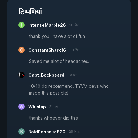
टिप्पणियां
IntenseMarble26
20 दिस.
thank you i have alot of fun
ConstantShark16
30 सित.
Saved me alot of headaches.
Capt_Bockbeard
30 अग.
10/10 do recommend. TYVM devs who
made this possible!!
Whislap
21 मार्च
thanks whoever did this
BoldPancake820
29 दिस.