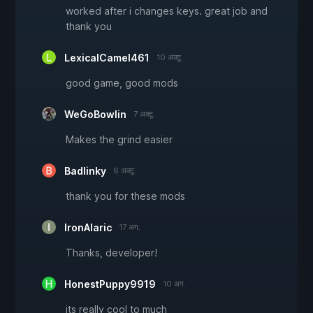
worked after i changes keys. great job and
thank you
LexicalCamel461
10 अक्टू.
good game, good mods
WeGoBowlin
7 अक्टू.
Makes the grind easier
Badlinky
6 अक्टू.
thank you for these mods
IronAlaric
17 अग.
Thanks, developer!
HonestPuppy9919
10 अग.
its really cool to much