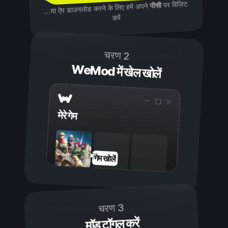
पर विज़िट
पीसी
...या ऐप डाउनलोड करने के लिए हमें अपने
करें
चरण 2
WeMod में खेल खोलें
मेरे गेम
गेम खोलें
चरण 3
मॉड टॉगल करें