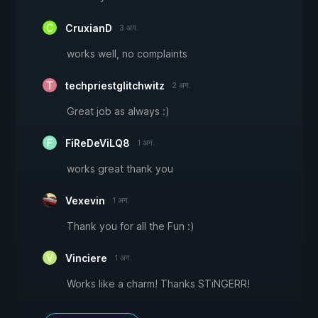
CruxianD
3 अग.
works well, no complaints
techpriestglitchwitz
2 अग.
Great job as always :)
FiReDeViLQ8
1 अग.
works great thank you
Vexevin
1 अग.
Thank you for all the Fun :)
Vinciere
1 अग.
Works like a charm! Thanks STiNGERR!