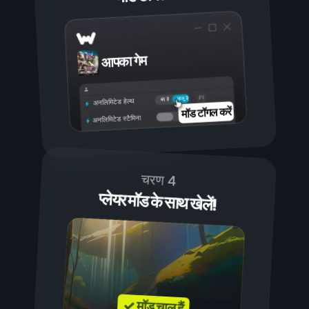
आपका गेम
चालू है
बंद है
अनलिमिटेड हेल्थ
मॉड टॉगल करें
अनलिमिटेड स्टैमिना
चरण 4
प्लेयर मॉड के साथ खेलें!
✓ मॉड चालू हैं