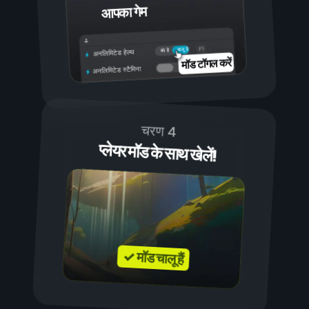
आपका गेम
चालू है
बंद है
अनलिमिटेड हेल्थ
मॉड टॉगल करें
अनलिमिटेड स्टैमिना
चरण 4
प्लेयर मॉड के साथ खेलें!
✓ मॉड चालू हैं