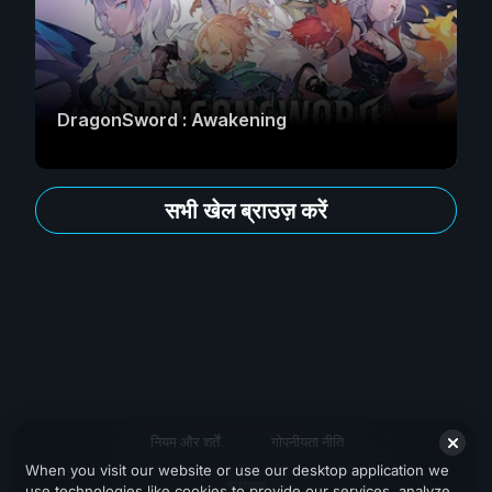
DragonSword : Awakening
सभी खेल ब्राउज़ करें
नियम और शर्तें
गोपनीयता नीति
When you visit our website or use our desktop application we
सहायता
use technologies like cookies to provide our services, analyze