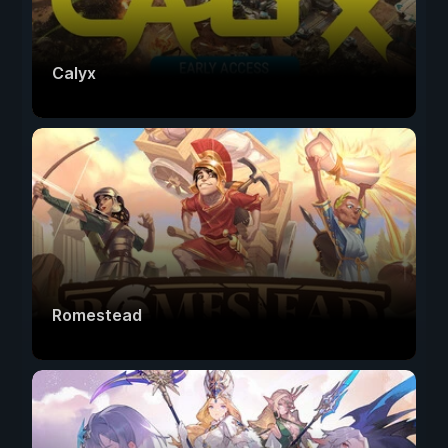
Calyx
Romestead