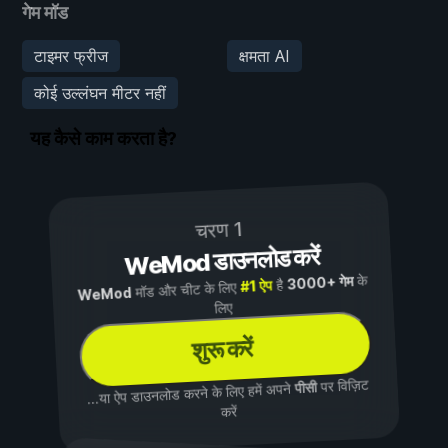
गेम मॉड
टाइमर फ्रीज
क्षमता AI
कोई उल्लंघन मीटर नहीं
यह कैसे काम करता है?
चरण 1
WeMod डाउनलोड करें
के
3000+ गेम
है
#1 ऐप
मॉड और चीट के लिए
WeMod
लिए
शुरू करें
पर विज़िट
पीसी
...या ऐप डाउनलोड करने के लिए हमें अपने
करें