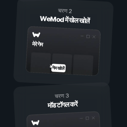
चरण 2
WeMod में खेल खोलें
मेरे गेम
गेम खोलें
चरण 3
मॉड टॉगल करें