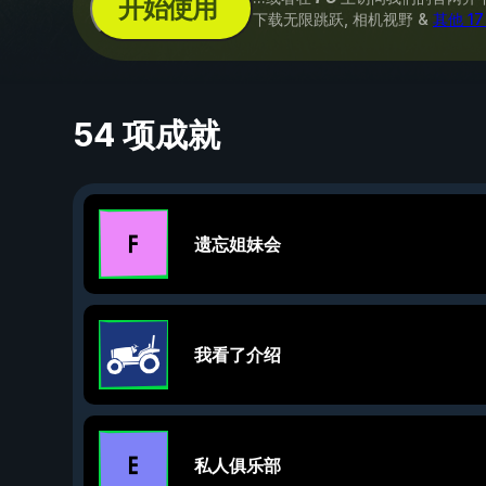
开始使用
下载无限跳跃, 相机视野 &
其他 1
54 项成就
遗忘姐妹会
我看了介绍
私人俱乐部