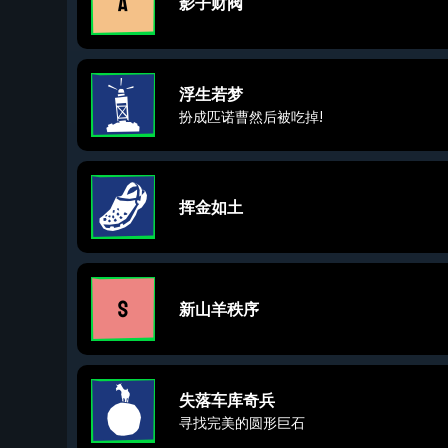
影子财阀
浮生若梦
扮成匹诺曹然后被吃掉!
挥金如土
新山羊秩序
失落车库奇兵
寻找完美的圆形巨石