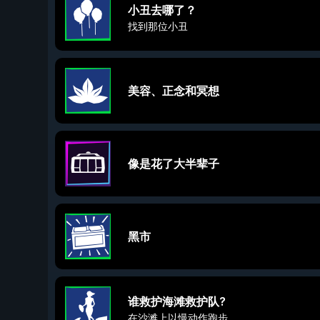
小丑去哪了？
找到那位小丑
美容、正念和冥想
像是花了大半辈子
黑市
谁救护海滩救护队?
在沙滩上以慢动作跑步