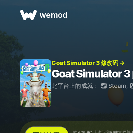
wemod
Goat Simulator 3 修改码 →
Goat Simulator
此平台上的成就：
Steam
,
...或者在
PC
上访问我们的官网并