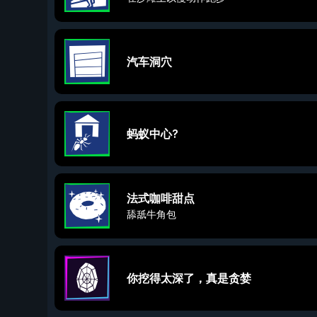
汽车洞穴
蚂蚁中心?
法式咖啡甜点
舔舐牛角包
你挖得太深了，真是贪婪