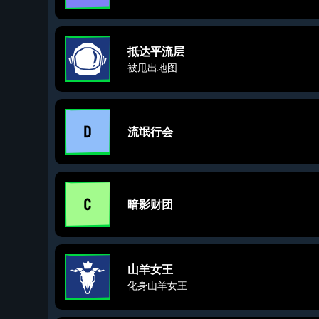
抵达平流层
被甩出地图
流氓行会
暗影财团
山羊女王
化身山羊女王