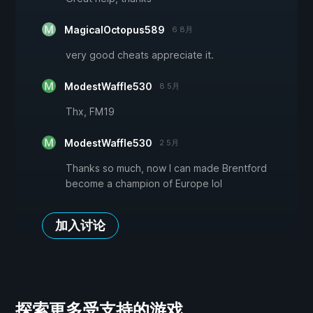
MagicalOctopus589
6 8月
very good cheats appreciate it.
ModestWaffle530
8 5月
Thx, FM19
ModestWaffle530
2 5月
Thanks so much, now I can made Brentford
become a champion of Europe lol
加入讨论
探索更多受支持的游戏