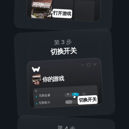
打开游戏
第 3 步
切换开关
你的游戏
开
关
无限血量
切换开关
无限耐力
第 4 步