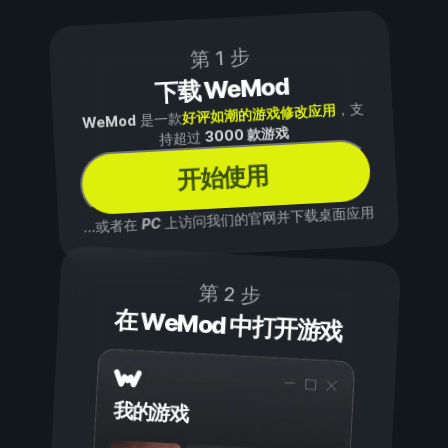
第 1 步
下载 WeMod
，支
好评如潮的游戏修改应用
是一款
WeMod
3000 款游戏
持超过
开始使用
上访问我们的官网并下载桌面应用
PC
...或者在
第 2 步
在 WeMod 中打开游戏
我的游戏