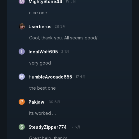
MightyStone44
19 5月
nice one
Userberus
28 3月
Cool, thank you. All seems good/
IdealWolf695
2 1月
very good
HumbleAvocado655
17 4月
the best one
Pakjawi
30 8月
its worked ...
SteadyZipper774
12 8月
Great help, thanks