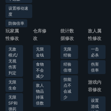
设置移动速
度
防御倍率
玩家属
仓库修
统计数
敌人属
性修改
改
据修改
性修改
无敌
无限
无限
一击
模式/
金钱
经验
必杀
无视
食物
经验
伤害
伤害
不会
倍增
倍率
判定
减少
技能
无限
游戏内
敌人
点不
生命
容修改
物品
会减
无限
掉落
少
设置
SP和
倍数
游戏
弹药