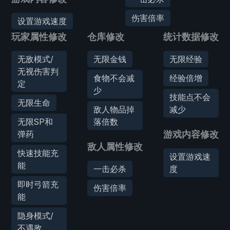
伤害倍率
设置游戏速度
玩家属性修改
仓库修改
统计数据修改
无敌模式/
无限金钱
无限经验
无视伤害判
食物不会减
经验倍增
定
少
技能点不会
无限生命
敌人物品掉
减少
无限SP和
落倍数
弹药
游戏内容修改
敌人属性修改
快速技能充
设置游戏速
能
一击必杀
度
即时弓箭充
伤害倍率
能
隐身模式/
不遇敌