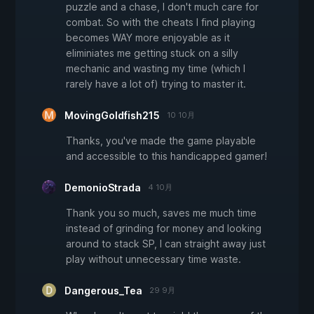
puzzle and a chase, I don't much care for
combat. So with the cheats I find playing
becomes WAY more enjoyable as it
eliminiates me getting stuck on a silly
mechanic and wasting my time (which I
rarely have a lot of) trying to master it.
MovingGoldfish215
10 10月
Thanks, you've made the game playable
and accessible to this handicapped gamer!
DemonioStrada
4 10月
Thank you so much, saves me much time
instead of grinding for money and looking
around to stack SP, I can straight away just
play without unnecessary time waste.
Dangerous_Tea
29 9月