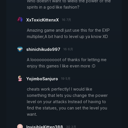
Who doesn't want to wield the power of the
spirits in a god like fashion?
XxToxicKittenxX
16 7月
Amazing game andI just use this for the EXP
multiplier,A bit hard to level up ya know XD
shinichikudo997
16 6月
A looooooooooot of thanks for letting me
enjoy this games I like even more :D
YojimboSanjuro
19 5月
cheats work perfectly! I would like
something that lets you change the power
level on your attacks Instead of having to
find the statues, you can set the level you
want.
InvisibleKitten388
30 3月