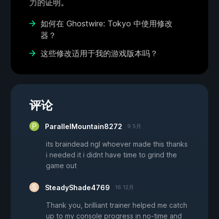
力的证明。
如何在 Ghostwire: Tokyo 中使用修改
器？
这些修改适用于我的游戏版本吗？
评论
ParallelMountain8272
9 5月
its braindead ngl whoever made this thanks
i needed it i didnt have time to grind the
game out
SteadyShade4769
16 12月
Thank you, brilliant trainer helped me catch
up to my console progress in no-time and