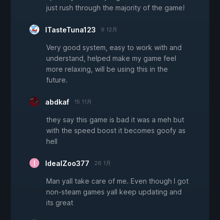
just rush through the majority of the game!
ITasteTuna123
9 12月
Very good system, easy to work with and
understand, helped make my game feel
more relaxing, will be using this in the
future.
abdkaf
15 11月
they say this game is bad it was a meh but
with the speed boost it becomes goofy as
hell
IdealZoo377
26 1月
Man yall take care of me. Even though I got
non-steam games yall keep updating and
its great