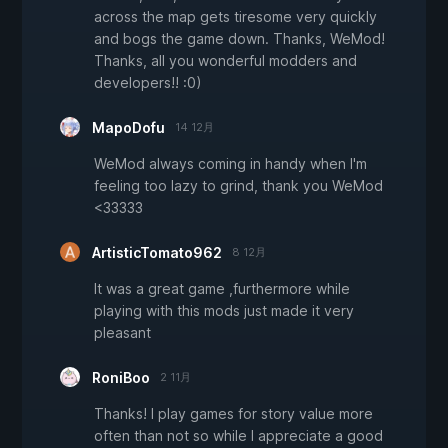
across the map gets tiresome very quickly
and bogs the game down. Thanks, WeMod!
Thanks, all you wonderful modders and
developers!! :0)
MapoDofu
14 12月
WeMod always coming in handy when I'm
feeling too lazy to grind, thank you WeMod
<33333
ArtisticTomato962
8 12月
It was a great game ,furthermore while
playing with this mods just made it very
pleasant
RoniBoo
2 11月
Thanks! I play games for story value more
often than not so while I appreciate a good