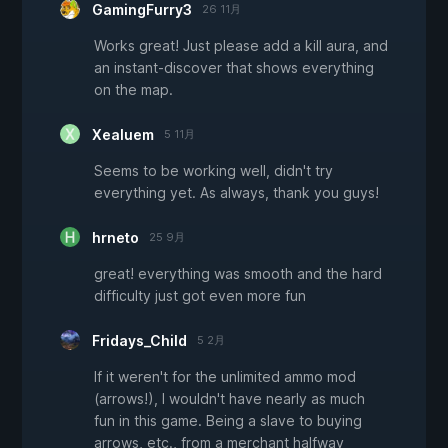
GamingFurry3
26 11月
Works great! Just please add a kill aura, and
an instant-discover that shows everything
on the map.
Xealuem
5 11月
Seems to be working well, didn't try
everything yet. As always, thank you guys!
hrneto
25 9月
great! everything was smooth and the hard
difficulty just got even more fun
Fridays_Child
5 2月
If it weren't for the unlimited ammo mod
(arrows!), I wouldn't have nearly as much
fun in this game. Being a slave to buying
arrows, etc., from a merchant halfway