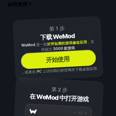
如何使用？
第 1 步
下载 WeMod
，支
好评如潮的游戏修改应用
是一款
WeMod
3000 款游戏
持超过
开始使用
上访问我们的官网并下载桌面应用
PC
...或者在
第 2 步
在 WeMod 中打开游戏