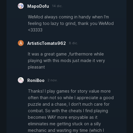
MapoDofu
14 dic.
WeMod always coming in handy when I'm
feeling too lazy to grind, thank you WeMod
<33333
ArtisticTomato962
8 dic.
It was a great game ,furthermore while
playing with this mods just made it very
pleasant
RoniBoo
2 nov.
Thanks! I play games for story value more
often than not so while I appreciate a good
puzzle and a chase, I don't much care for
combat. So with the cheats I find playing
becomes WAY more enjoyable as it
eliminiates me getting stuck on a silly
mechanic and wasting my time (which I