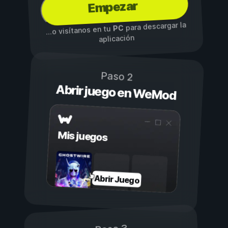
Empezar
para descargar la
PC
...o visítanos en tu
aplicación
Paso 2
Abrir juego en WeMod
Mis juegos
Abrir Juego