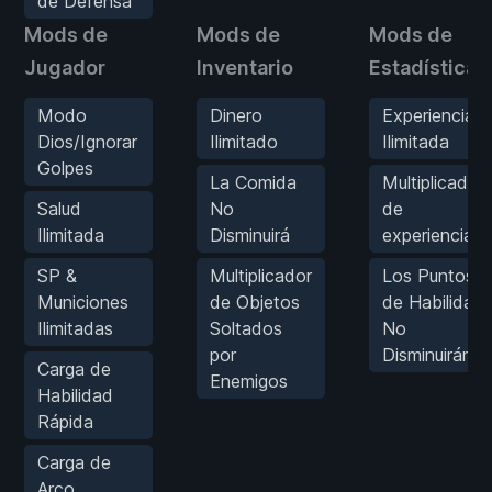
de Defensa
Mods de
Mods de
Mods de
Jugador
Inventario
Estadísticas
Modo
Dinero
Experiencia
Dios/Ignorar
Ilimitado
Ilimitada
Golpes
La Comida
Multiplicador
Salud
No
de
Ilimitada
Disminuirá
experiencia
SP &
Multiplicador
Los Puntos
Municiones
de Objetos
de Habilidad
Ilimitadas
Soltados
No
por
Disminuirán
Carga de
Enemigos
Habilidad
Rápida
Carga de
Arco