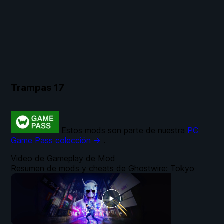
Trampas
17
Estos mods son parte de nuestra
PC
Game Pass colección →
.
Video de Gameplay de Mod
Resumen de mods y cheats de Ghostwire: Tokyo