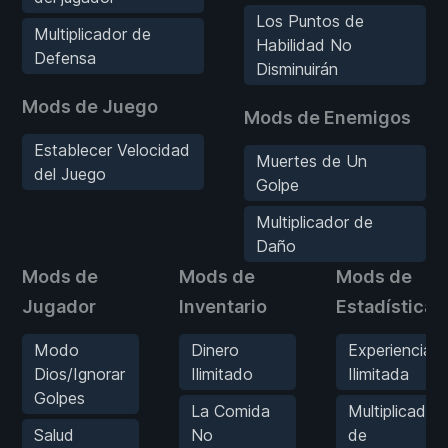
Los Puntos de
Multiplicador de
Habilidad No
Defensa
Disminuirán
Mods de Juego
Mods de Enemigos
Establecer Velocidad
Muertes de Un
del Juego
Golpe
Multiplicador de
Daño
Mods de
Mods de
Mods de
Jugador
Inventario
Estadísticas
Modo
Dinero
Experiencia
Dios/Ignorar
Ilimitado
Ilimitada
Golpes
La Comida
Multiplicador
Salud
No
de