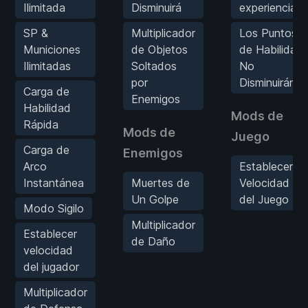
Ilimitada
Disminuirá
experiencia
SP &
Multiplicador
Los Puntos
Municiones
de Objetos
de Habilidad
Ilimitadas
Soltados
No
por
Disminuirán
Carga de
Enemigos
Habilidad
Mods de
Rápida
Mods de
Juego
Carga de
Enemigos
Arco
Establecer
Instantánea
Muertes de
Velocidad
Un Golpe
del Juego
Modo Sigilo
Multiplicador
Establecer
de Daño
velocidad
del jugador
Multiplicador