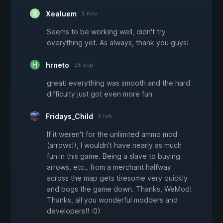
Xealuem
5 nov.
Seems to be working well, didn't try
everything yet. As always, thank you guys!
hrneto
25 sep.
great! everything was smooth and the hard
difficulty just got even more fun
Fridays_Child
5 feb.
If it weren't for the unlimited ammo mod
(arrows!), I wouldn't have nearly as much
fun in this game. Being a slave to buying
arrows, etc., from a merchant halfway
across the map gets tiresome very quickly
and bogs the game down. Thanks, WeMod!
Thanks, all you wonderful modders and
developers!! :0)