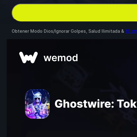
Obtener Modo Dios/Ignorar Golpes, Salud Ilimitada &
15 ot