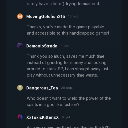
rarely have a lot of) trying to master it.
MovingGoldfish215
10 oct.
Thanks, you've made the game playable
and accessible to this handicapped gamer!
DemonioStrada
4 oct.
Thank you so much, saves me much time
instead of grinding for money and looking
around to stack SP, I can straight away just
play without unnecessary time waste.
Dangerous_Tea
29 sep.
Who doesn't want to wield the power of the
spirits in a god like fashion?
XxToxicKittenxX
16 jul.
Amazing game andI just use this for the EXP