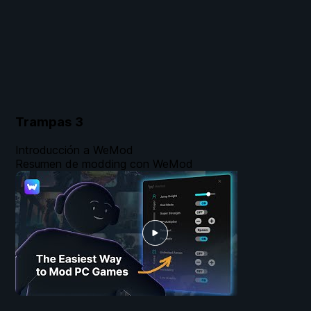
Trampas
3
Introducción a WeMod
Resumen de modding con WeMod