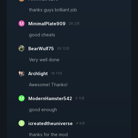
thanks guys brilliant job
MinimalPlate909
28 2月
good cheats
BearWulf75
26 12月
Very well done
Archlight
19 11月
Awesome! Thanks!
ModernHamster542
3 11月
good enough
icreatedtheuniverse
4 9月
thanks for the mod