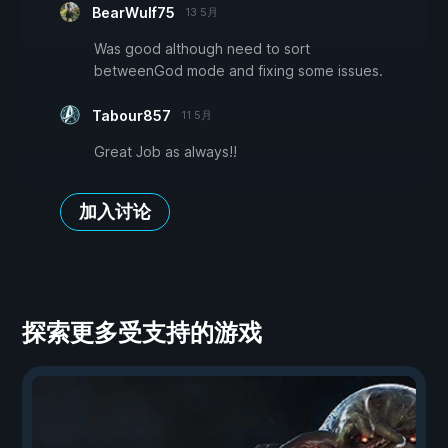
BearWulf75
13 5月
Was good although need to sort
betweenGod mode and fixing some issues.
Tabour857
11 5月
Great Job as always!!
加入讨论
探索更多受支持的游戏