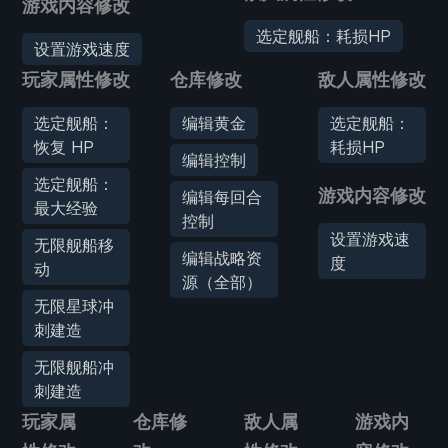
游戏内容修改
选定舰船：耗损HP
设置游戏速度
玩家属性修改
仓库修改
敌人属性修改
选定舰船：
编辑黄金
选定舰船：
恢复 HP
耗损HP
编辑控制
选定舰船：
游戏内容修改
编辑每回合
最大经验
控制
设置游戏速
无限舰船移
编辑战略资
度
动
源（全部）
无限星球冲
刺建造
无限舰船冲
刺建造
玩家属
仓库修
敌人属
游戏内