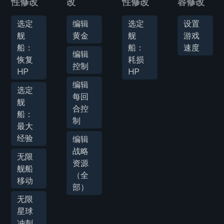
性修改
改
性修改
容修改
选定
编辑
选定
设置
舰
黄金
舰
游戏
船：
船：
速度
编辑
恢复
耗损
控制
HP
HP
编辑
选定
每回
舰
合控
船：
制
最大
经验
编辑
战略
无限
资源
舰船
（全
移动
部）
无限
星球
冲刺