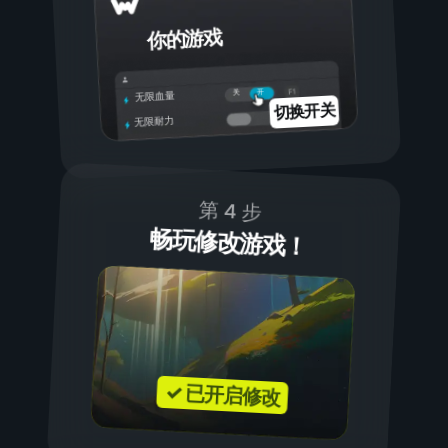
你的游戏
开
关
无限血量
切换开关
无限耐力
第 4 步
畅玩修改游戏！
✓ 已开启修改