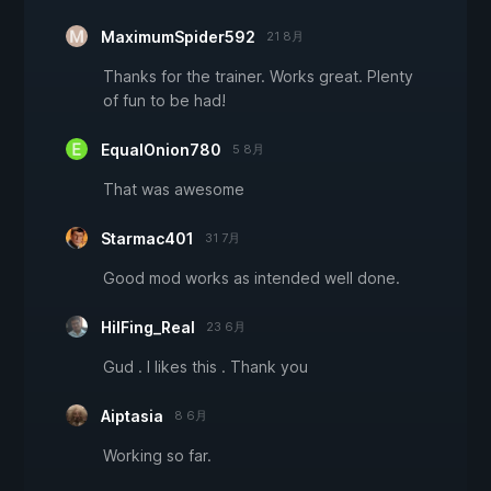
MaximumSpider592
21 8月
Thanks for the trainer. Works great. Plenty
of fun to be had!
EqualOnion780
5 8月
That was awesome
Starmac401
31 7月
Good mod works as intended well done.
HilFing_Real
23 6月
Gud . I likes this . Thank you
Aiptasia
8 6月
Working so far.