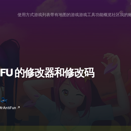
使用方式
游戏列表
带有地图的游戏
游戏工具
功能概览
社区
我的
WAIFU 的修改器和修改码
AntiFun ↗