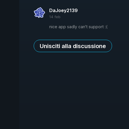
DaJoey2139
14 feb
nice app sadly can't support :(
Unisciti alla discussione