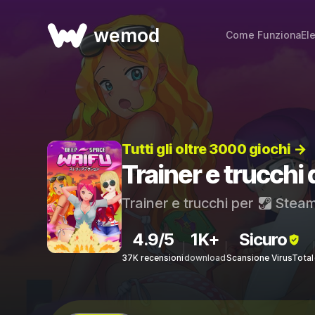
wemod
Come Funziona
El
Tutti gli oltre 3000 giochi →
Trainer e trucch
Trainer e trucchi per
Stea
4.9/5
1K+
Sicuro
37K recensioni
download
Scansione VirusTotal