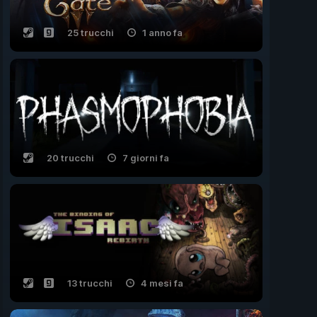
25 trucchi
1 anno fa
20 trucchi
7 giorni fa
13 trucchi
4 mesi fa