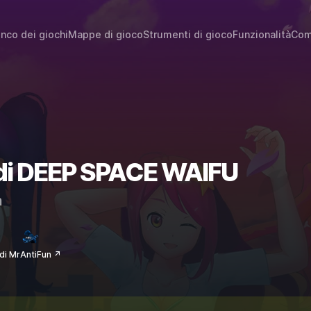
enco dei giochi
Mappe di gioco
Strumenti di gioco
Funzionalità
Com
i di DEEP SPACE WAIFU
m
di MrAntiFun ↗