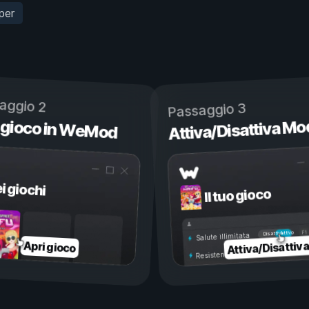
per
aggio 2
Passaggio 3
 gioco in WeMod
Attiva/Disattiva Mo
ei giochi
Il tuo gioco
Attivo
Disattivo
Salute illimitata
Attiva/Disattiv
Apri gioco
Resistenza illimitata