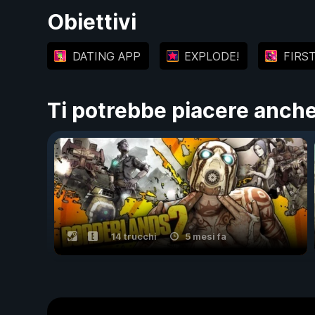
Obiettivi
DATING APP
EXPLODE!
FIRST
Ti potrebbe piacere anch
14 trucchi
5 mesi fa