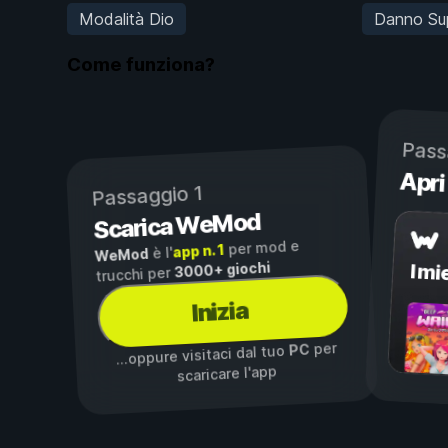
Modalità Dio
Danno Su
Come funziona?
Pass
Apri
Passaggio 1
Scarica WeMod
per mod e
app n. 1
è l'
WeMod
3000+ giochi
I mi
trucchi per
Inizia
per
PC
...oppure visitaci dal tuo
scaricare l'app