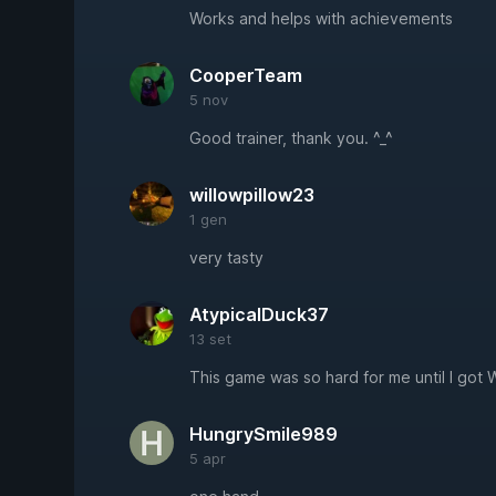
Works and helps with achievements
CooperTeam
5 nov
Good trainer, thank you. ^_^
willowpillow23
1 gen
very tasty
AtypicalDuck37
13 set
This game was so hard for me until I go
HungrySmile989
5 apr