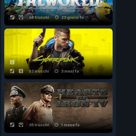
56 trucchi
23 giorni fa
53 trucchi
3 mesi fa
35 trucchi
1 mese fa