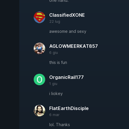
one hand.
ClassifiedXONE
22 lug
awesome and sexy
AGLOWMEERKAT857
6 giu
this is fun
OrganicRail177
1 giu
i liokey
FlatEarthDisciple
6 mar
lol. Thanks