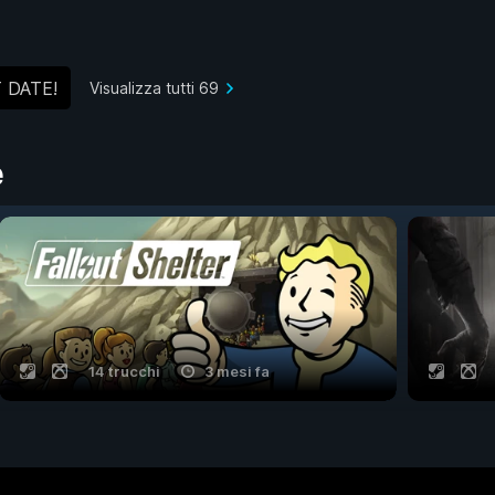
 DATE!
Visualizza tutti 69
e
14 trucchi
3 mesi fa