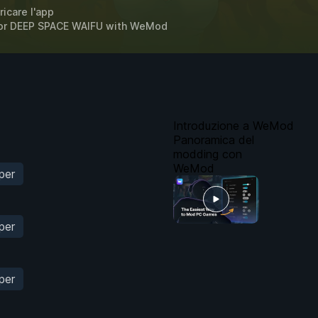
ricare l'app
or
DEEP SPACE WAIFU
with
WeMod
Introduzione a WeMod
Panoramica del
modding con
WeMod
per
per
per