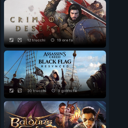
12 trucchi
19 ore fa
30 trucchi
9 giorni fa