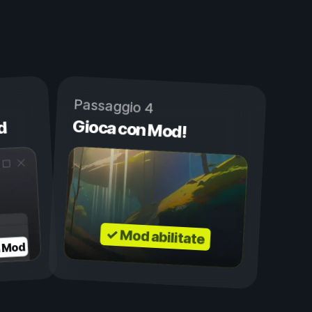
Passaggio 4
Gioca con Mod!
d
✓ Mod abilitate
a Mod