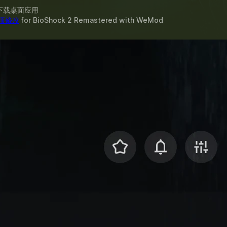
下载桌面应用
 项修改
for
BioShock 2 Remastered
with
WeMod