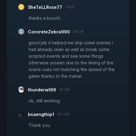
SheTeLLRose77
3 8月
thanks a bunch!
ConcreteZebra990
29 7月
good job it helped me skip some scenes i
had already seen as well as break some
scripted events and see some things
otherwise unseen due to the timing of the
scene cues not matching the speed of the
game thanks to the trainer.
thunderwt99
25 3月
ok, still working
bsaengthip1
20 12月
Thank you