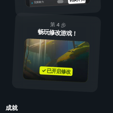
无限耐力
第 4 步
畅玩修改游戏！
✓ 已开启修改
成就