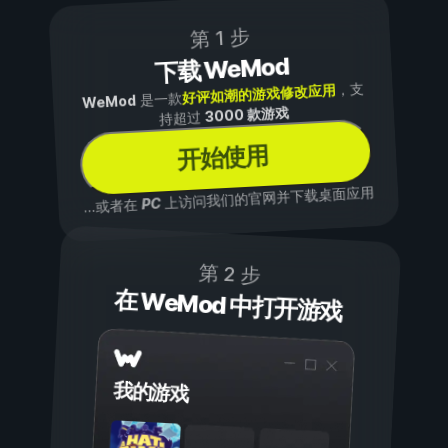
第 1 步
下载 WeMod
，支
好评如潮的游戏修改应用
是一款
WeMod
3000 款游戏
持超过
开始使用
上访问我们的官网并下载桌面应用
PC
...或者在
第 2 步
在 WeMod 中打开游戏
我的游戏