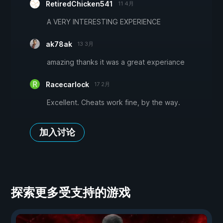
RetiredChicken541
11 4月
A VERY INTERESTING EXPERIENCE
ak78ak
13 3月
amazing thanks it was a great experiance
Racecarlock
17 2月
Excellent. Cheats work fine, by the way.
加入讨论
探索更多受支持的游戏