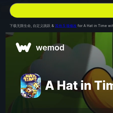
下载无限生命, 自定义跳跃 &
其他 5 项修改
for
A Hat in Time
wi