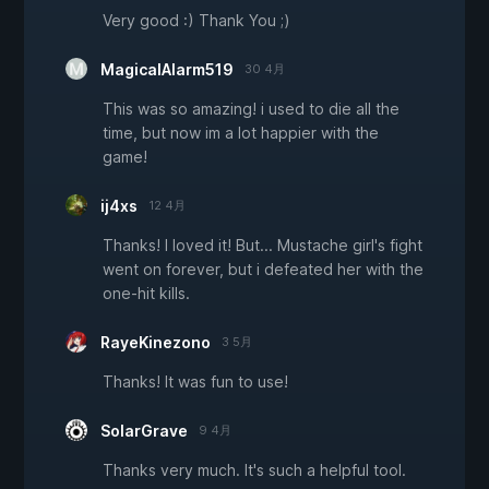
Very good :) Thank You ;)
MagicalAlarm519
30 4月
This was so amazing! i used to die all the
time, but now im a lot happier with the
game!
ij4xs
12 4月
Thanks! I loved it! But... Mustache girl's fight
went on forever, but i defeated her with the
one-hit kills.
RayeKinezono
3 5月
Thanks! It was fun to use!
SolarGrave
9 4月
Thanks very much. It's such a helpful tool.