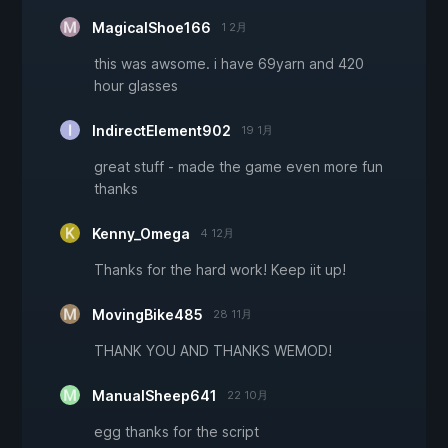
MagicalShoe166
1 2月
this was awsome. i have 69yarn and 420
hour glasses
IndirectElement902
19 1月
great stuff - made the game even more fun
thanks
Kenny_Omega
4 12月
Thanks for the hard work! Keep iit up!
MovingBike485
28 11月
THANK YOU AND THANKS WEMOD!
ManualSheep641
22 10月
egg thanks for the script