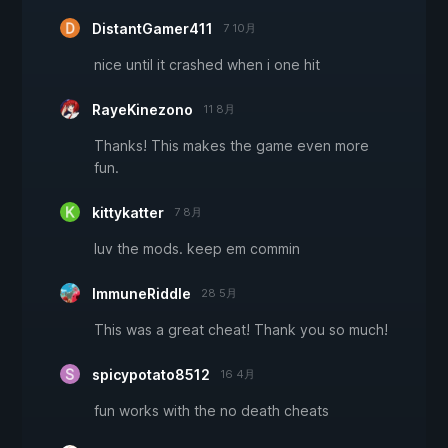
DistantGamer411
7 10月
nice until it crashed when i one hit
RayeKinezono
11 8月
Thanks! This makes the game even more
fun.
kittykatter
7 8月
luv the mods. keep em commin
ImmuneRiddle
28 5月
This was a great cheat! Thank you so much!
spicypotato8512
16 4月
fun works with the no death cheats