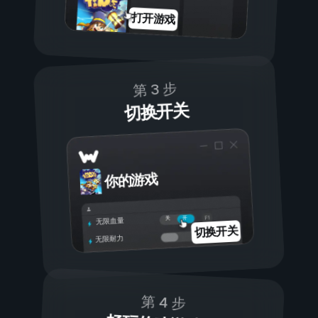
打开游戏
第 3 步
切换开关
你的游戏
开
关
无限血量
切换开关
无限耐力
第 4 步