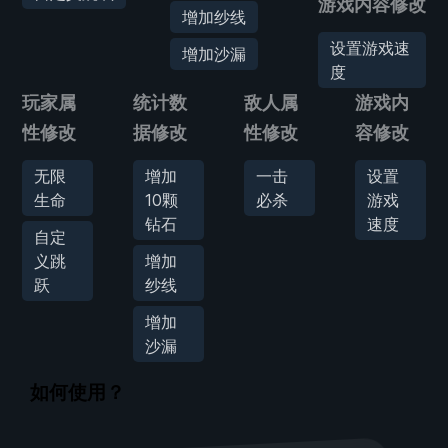
游戏内容修改
增加纱线
设置游戏速
增加沙漏
度
玩家属
统计数
敌人属
游戏内
性修改
据修改
性修改
容修改
无限
增加
一击
设置
生命
10颗
必杀
游戏
钻石
速度
自定
义跳
增加
跃
纱线
增加
沙漏
如何使用？