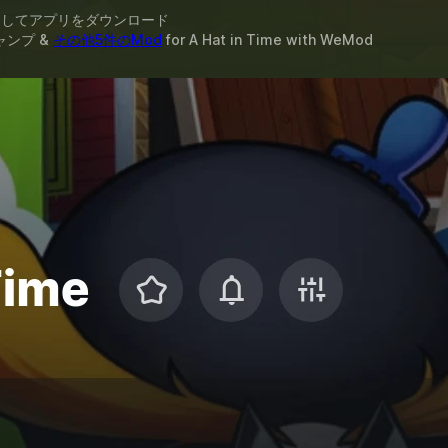
スしてアプリをダウンロード
ャンプ &
その他5件のMod
for
A Hat in Time
with
WeMod