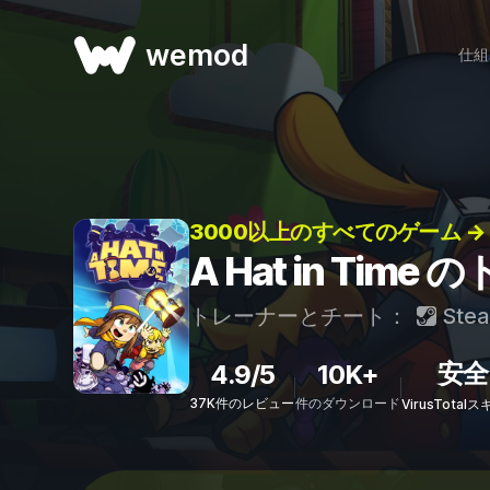
wemod
仕組
3000以上のすべてのゲーム →
A Hat in Ti
トレーナーとチート：
Ste
安全
4.9/5
10K+
37K件のレビュー
件のダウンロード
VirusTota