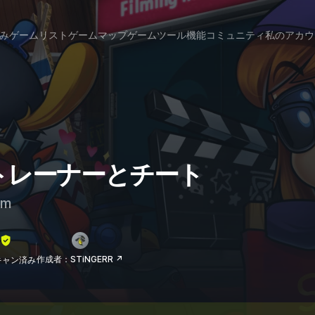
み
ゲームリスト
ゲームマップ
ゲームツール
機能
コミュニティ
私のアカウ
me のトレーナーとチート
am
作成者：STiNGERR ↗
lスキャン済み