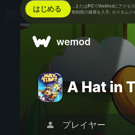
...または
PC
でWeModにアクセ
はじめる
無制限の健康を入手, カスタムジ