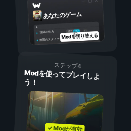
あなたのゲーム
オン
オフ
無限の体力
Modを切り替える
無限のスタミナ
ステップ4
Modを使ってプレイしよ
う！
✓ Modが有効