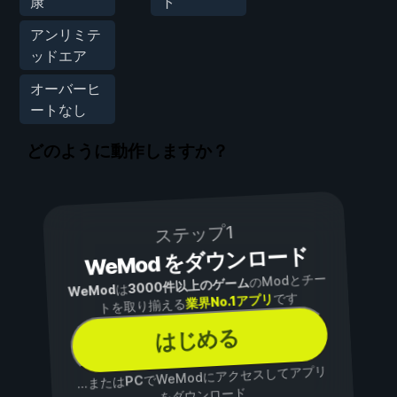
康
ト
アンリミテ
ッドエア
オーバーヒ
ートなし
どのように動作しますか？
ステップ1
WeMod をダウンロード
のModとチー
3000件以上のゲーム
は
WeMod
です
業界No.1アプリ
トを取り揃える
はじめる
でWeModにアクセスしてアプリ
PC
...または
をダウンロード