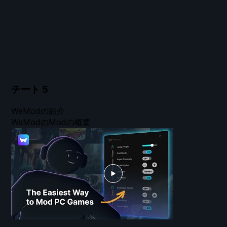
チート
5
WeModの紹介
WeModのModの概要