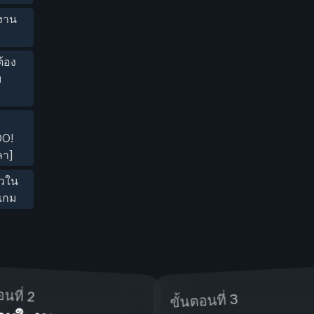
งาน
้อง
ม
O!
ลา]
็วใน
เกม
อนที่ 2
ขั้นตอนที่ 3