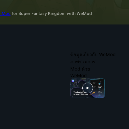
11 Mod
for
Super Fantasy Kingdom
with
WeMod
ข้อมูลเกี่ยวกับ WeMod
ภาพรวมการ
Mod ด้วย
WeMod