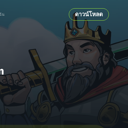
ดาวน์โหลด
ฉัน
m