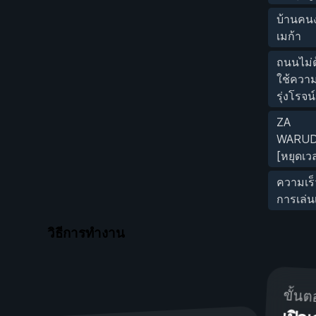
บ้านคน
เมก้า
ถนนไม่ต
ใช้ควา
รุ่งโรจน์
ZA
WARUD
[หยุดเว
ความเร
การเล่น
วิธีการทำงาน
ขั้นต