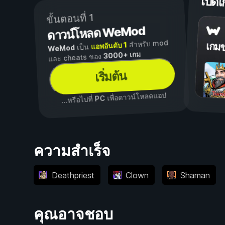
เปิ
ขั้นตอนที่ 1
ดาวน์โหลด WeMod
สำหรับ mod
แอพอันดับ 1
เกม
เป็น
WeMod
3000+ เกม
และ cheats ของ
เริ่มต้น
เพื่อดาวน์โหลดแอป
PC
...หรือไปที่
ความสำเร็จ
Deathpriest
Clown
Shaman
คุณอาจชอบ