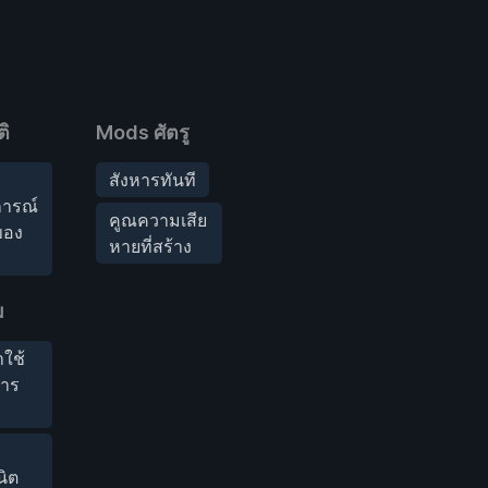
ิ
Mods ศัตรู
สังหารทันที
ารณ์
คูณความเสีย
บของ
หายที่สร้าง
ม
าใช้
การ
จ
นิต