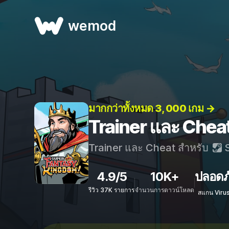
wemod
มากกว่าทั้งหมด 3, 000 เกม →
Trainer และ Chea
Trainer และ Cheat สำหรับ
S
4.9/5
10K+
ปลอดภ
รีวิว 37K รายการ
จำนวนการดาวน์โหลด
สแกน Viru