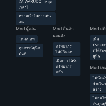
ZA WARUDO! [หยุด
เวลา]
ความเร็วในการเล่น
เกม
Mod ผู้เล่น
Mod สินค้า
Mod สถิต
คงคลัง
โหมดเทพ
เพิ่ม
ประสบก
ทรัพยากร
คูลดาวน์ยูนิต
ที่ได้รั
ไม่มีวันลด
ทันที
ยูนิต
เพิ่มการได้รับ
ทรัพยากร
Mod เก
หลัก
ไม่นับค่
จ่ายใน
สร้าง
ไม่สนใ
ต้นทุนยู