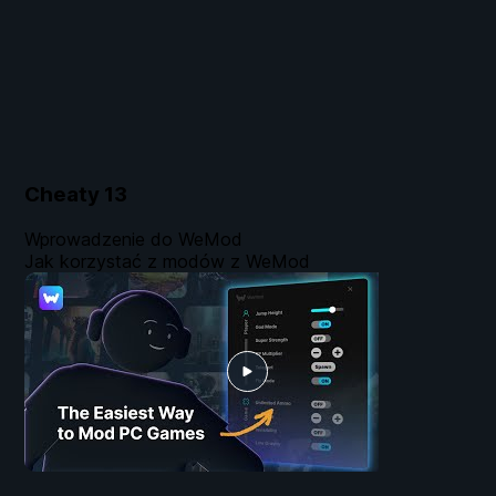
Cheaty
13
Wprowadzenie do WeMod
Jak korzystać z modów z WeMod