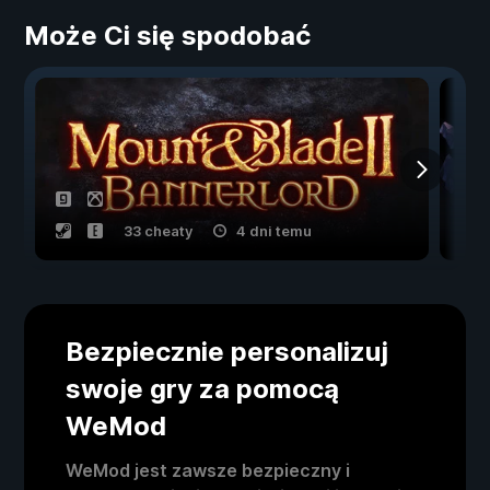
Może Ci się spodobać
33 cheaty
4 dni temu
Bezpiecznie personalizuj
swoje gry za pomocą
WeMod
WeMod jest zawsze bezpieczny i