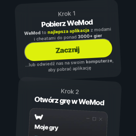
Krok 1
Pobierz WeMod
z modami
najlepsza aplikacja
to
WeMod
3000+ gier
i cheatami do ponad
Zacznij
,
komputerze
...lub odwiedź nas na swoim
aby pobrać aplikację
Krok 2
Otwórz grę w WeMod
Moje gry