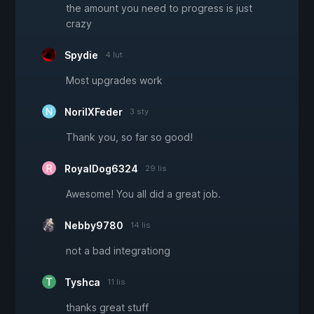
the amount you need to progress is just
crazy
Spydie
4 lut
Most upgrades work
NorilXFeder
3 sty
Thank you, so far so good!
RoyalDog6324
29 lis
Awesome! You all did a great job.
Nebby9780
14 lis
not a bad integrationg
Tyshca
11 lis
thanks great stuff