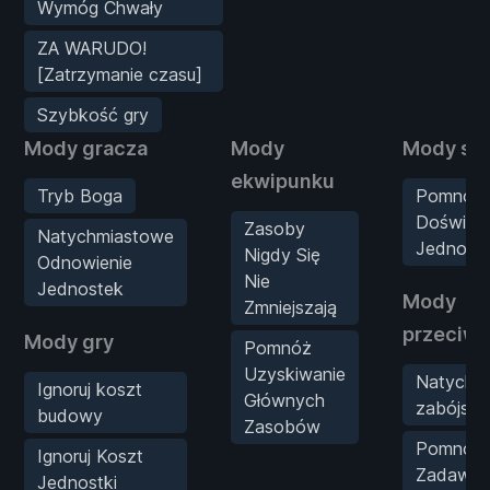
Wymóg Chwały
ZA WARUDO!
[Zatrzymanie czasu]
Szybkość gry
Mody gracza
Mody
Mody sta
ekwipunku
Tryb Boga
Pomnóż 
Doświad
Zasoby
Natychmiastowe
Jednostk
Nigdy Się
Odnowienie
Nie
Jednostek
Mody
Zmniejszają
przeciw
Mody gry
Pomnóż
Uzyskiwanie
Natychm
Ignoruj koszt
Głównych
zabójst
budowy
Zasobów
Pomnóż
Ignoruj Koszt
Zadawa
Jednostki