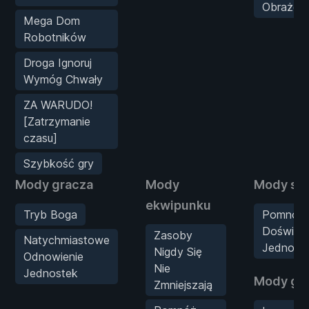
Obrażeni
Mega Dom
Robotników
Droga Ignoruj
Wymóg Chwały
ZA WARUDO!
[Zatrzymanie
czasu]
Szybkość gry
Mody gracza
Mody
Mody sta
ekwipunku
Tryb Boga
Pomnóż 
Doświad
Zasoby
Natychmiastowe
Jednostk
Nigdy Się
Odnowienie
Nie
Jednostek
Mody gr
Zmniejszają