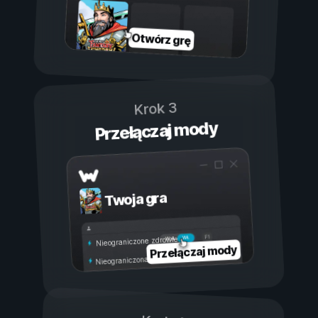
Otwórz grę
Krok 3
Przełączaj mody
Twoja gra
Wł.
Wył.
Nieograniczone zdrowie
Przełączaj mody
Nieograniczona wytrzymałość