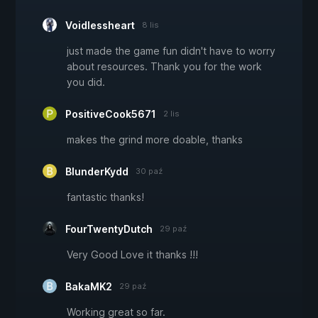
Voidlessheart
8 lis
just made the game fun didn't have to worry
about resources. Thank you for the work
you did.
PositiveCook5671
2 lis
makes the grind more doable, thanks
BlunderKydd
30 paź
fantastic thanks!
FourTwentyDutch
29 paź
Very Good Love it thanks !!!
BakaMK2
29 paź
Working great so far.