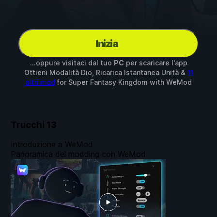
Inizia
...oppure visitaci dal tuo
PC
per scaricare l'app
Ottieni Modalità Dio, Ricarica Istantanea Unità &
11
altri mod
for
Super Fantasy Kingdom
with
WeMod
Trucchi
13
Introduzione a WeMod
Panoramica del modding con WeMod