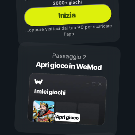
3000+ giochi
Inizia
per scaricare
PC
...oppure visitaci dal tuo
l'app
Passaggio 2
Apri gioco in WeMod
I miei giochi
Apri gioco