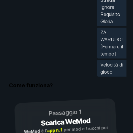
Ignora
Requisito
Gloria
ZA
WARUDO!
[Fermare il
tempo]
Velocità di
gioco
Come funziona?
Passaggio 1
Scarica WeMod
per mod e trucchi per
app n. 1
è l'
WeMod