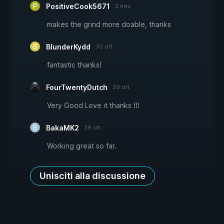
PositiveCook5671
2 nov
makes the grind more doable, thanks
BlunderKydd
30 ott
fantastic thanks!
FourTwentyDutch
29 ott
Very Good Love it thanks !!!
BakaMK2
29 ott
Working great so far.
Unisciti alla discussione