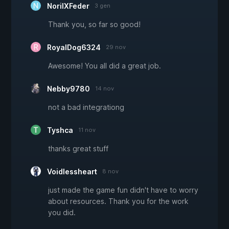
NorilXFeder
3 gen
Thank you, so far so good!
RoyalDog6324
29 nov
Awesome! You all did a great job.
Nebby9780
14 nov
not a bad integrationg
Tyshca
11 nov
thanks great stuff
Voidlessheart
8 nov
just made the game fun didn't have to worry
about resources. Thank you for the work
you did.