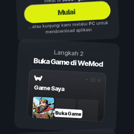
cheat di
Mulai
untuk
PC
...atau kunjungi kami melalui
mendownload aplikasi
Langkah 2
Buka Game di WeMod
Game Saya
Buka Game