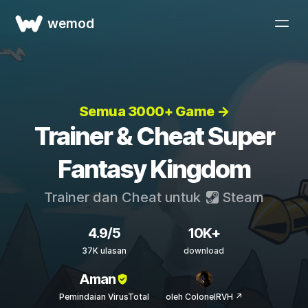
wemod
Semua 3000+ Game →
Trainer & Cheat Super
Fantasy Kingdom
Trainer dan Cheat untuk
Steam
4.9/5
10K+
37K ulasan
download
Aman
Pemindaian VirusTotal
oleh ColonelRVH ↗