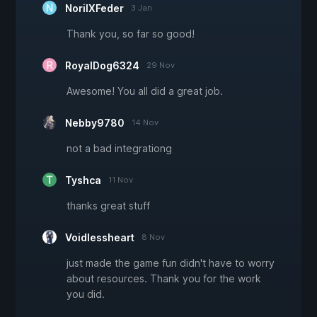
NorilXFeder
3 Jan
Thank you, so far so good!
RoyalDog6324
29 Nov
Awesome! You all did a great job.
Nebby9780
14 Nov
not a bad integrationg
Tyshca
11 Nov
thanks great stuff
Voidlessheart
8 Nov
just made the game fun didn't have to worry
about resources. Thank you for the work
you did.