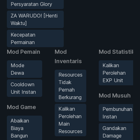
Persyaratan Glory
ZA WARUDO! [Henti
Waktu]
Kecepatan
Permainan
Mod Pemain
Mod
Mod Statistik
Inventaris
Mode
Kalikan
Dewa
Perolehan
Resources
EXP Unit
Tidak
Cooldown
Pernah
Unit Instan
Mod Musuh
Berkurang
Mod Game
Kalikan
Pembunuhan
Perolehan
Instan
Abaikan
Main
Biaya
Gandakan
Resources
Bangun
Damage