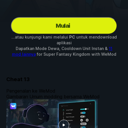
Mulai
...atau kunjungi kami melalui
PC
untuk mendownload
aplikasi
Dapatkan Mode Dewa, Cooldown Unit Instan &
11
mod lainnya
for
Super Fantasy Kingdom
with
WeMod
Cheat
13
Pengenalan ke WeMod
Gambaran Umum modding bersama WeMod