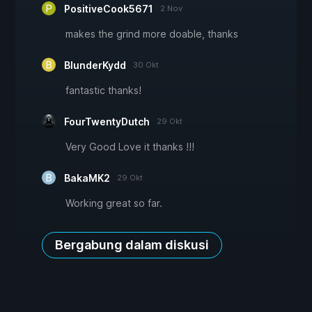
PositiveCook5671
2 Nov
makes the grind more doable, thanks
BlunderKydd
30 Okt
fantastic thanks!
FourTwentyDutch
29 Okt
Very Good Love it thanks !!!
BakaMK2
29 Okt
Working great so far.
Bergabung dalam diskusi