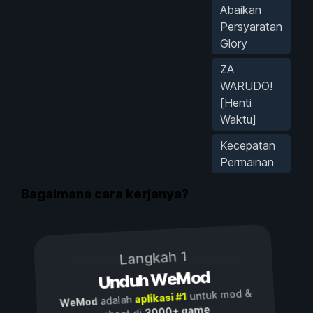
Abaikan
Persyaratan
Glory
ZA
WARUDO!
[Henti
Waktu]
Kecepatan
Permainan
Bagaimana cara kerjanya?
Langkah 1
Unduh WeMod
untuk mod &
aplikasi #1
adalah
WeMod
3000+ game