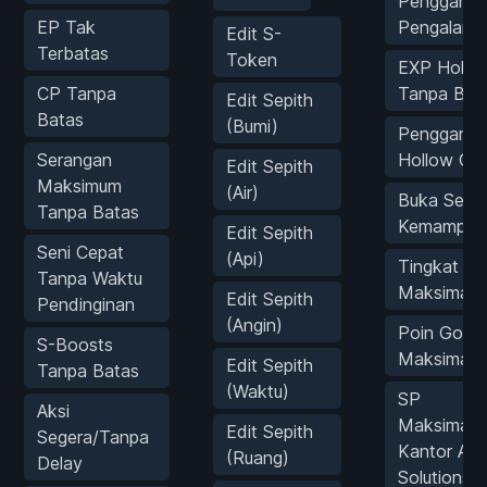
Penggand
EP Tak
Pengalama
Edit S-
Terbatas
Token
EXP Hollo
CP Tanpa
Tanpa Bat
Edit Sepith
Batas
(Bumi)
Penggand
Serangan
Hollow Co
Edit Sepith
Maksimum
(Air)
Buka Semu
Tanpa Batas
Kemampuan 
Edit Sepith
Seni Cepat
(Api)
Tingkat Ko
Tanpa Waktu
Maksimal
Edit Sepith
Pendinginan
(Angin)
Poin Gour
S-Boosts
Maksimal
Edit Sepith
Tanpa Batas
(Waktu)
SP
Aksi
Maksimal/P
Edit Sepith
Segera/Tanpa
Kantor AR
(Ruang)
Delay
Solutions