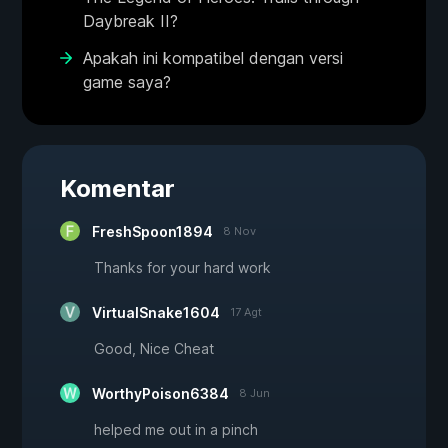
Daybreak II?
Apakah ini kompatibel dengan versi
game saya?
Komentar
FreshSpoon1894
8 Nov
Thanks for your hard work
VirtualSnake1604
17 Agt
Good, Nice Cheat
WorthyPoison6384
8 Jun
helped me out in a pinch