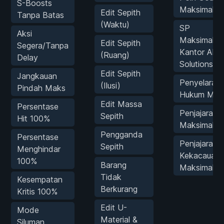
S-Boosts
Maksimal
Edit Sepith
Tanpa Batas
(Waktu)
SP
Aksi
Maksimal/Pe
Edit Sepith
Segera/Tanpa
Kantor AR
(Ruang)
Delay
Solutions
Edit Sepith
Jangkauan
Penyelaras
(Ilusi)
Pindah Maks
Hukum Mak
Edit Massa
Persentase
Penjajaran 
Sepith
Hit 100%
Maksimal
Pengganda
Persentase
Penjajaran
Sepith
Menghindar
Kekacauan
100%
Barang
Maksimal
Tidak
Kesempatan
Berkurang
Kritis 100%
Edit U-
Mode
Material &
Siluman