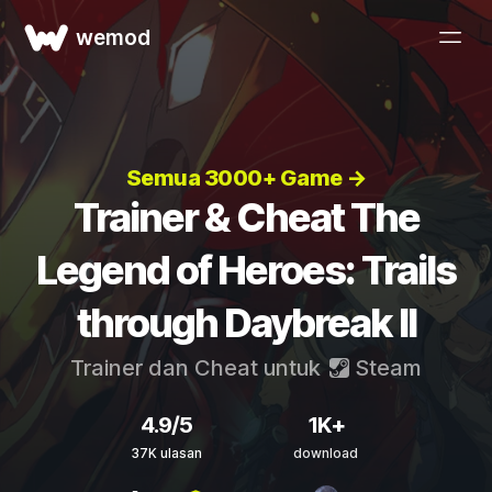
wemod
Semua 3000+ Game →
Trainer & Cheat The
Legend of Heroes: Trails
through Daybreak II
Trainer dan Cheat untuk
Steam
4.9/5
1K+
37K ulasan
download