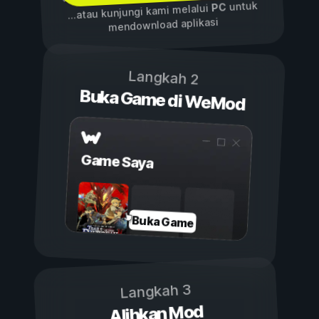
untuk
PC
...atau kunjungi kami melalui
mendownload aplikasi
Langkah 2
Buka Game di WeMod
Game Saya
Buka Game
Langkah 3
Alihkan Mod