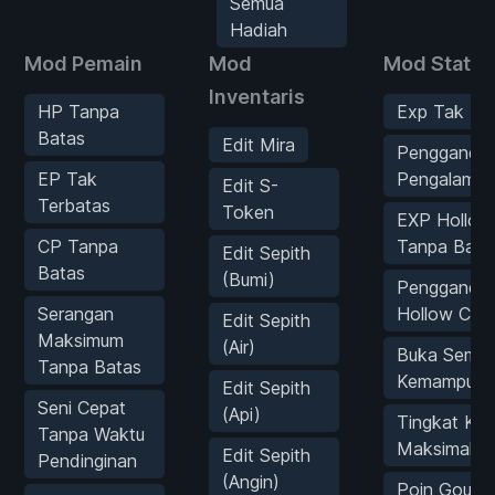
Semua
Hadiah
Mod Pemain
Mod
Mod Statist
Inventaris
HP Tanpa
Exp Tak Te
Batas
Edit Mira
Pengganda
EP Tak
Pengalama
Edit S-
Terbatas
Token
EXP Hollow
CP Tanpa
Tanpa Bata
Edit Sepith
Batas
(Bumi)
Pengganda
Serangan
Hollow Cor
Edit Sepith
Maksimum
(Air)
Buka Semu
Tanpa Batas
Kemampuan 
Edit Sepith
Seni Cepat
(Api)
Tingkat Kon
Tanpa Waktu
Maksimal
Edit Sepith
Pendinginan
(Angin)
Poin Gourm