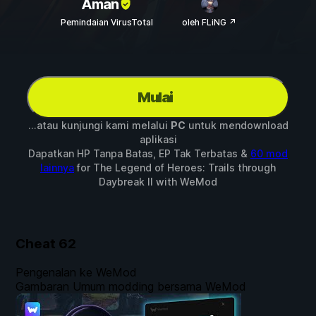
Aman
Pemindaian VirusTotal
oleh FLiNG ↗
Mulai
...atau kunjungi kami melalui
PC
untuk mendownload
aplikasi
Dapatkan HP Tanpa Batas, EP Tak Terbatas &
60 mod
lainnya
for
The Legend of Heroes: Trails through
Daybreak II
with
WeMod
Cheat
62
Pengenalan ke WeMod
Gambaran Umum modding bersama WeMod