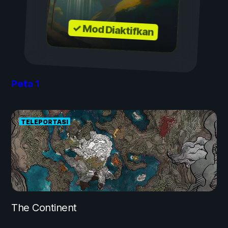
✓ Mod Diaktifkan
Peta
1
TELEPORTASI
The Continent