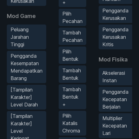
Kerusakan
+
Pengganda
Pilih
Mod Game
Kerusakan
Pecahan
Peluang
Pengganda
Tambah
Jarahan
Kerusakan
Pecahan
Tinggi
Kritis
Pilih
Pengganda
Bentuk
Mod Fisika
Kesempatan
Tambah
Mendapatkan
Akselerasi
Bentuk
Barang
Instan
Tambah
[Tampilan
Pengganda
Bentuk
Karakter]
Kecepatan
+
Level Darah
Berjalan
Pilih
[Tampilan
Multiplier
Katalis
Karakter]
Kecepatan
Chroma
Level
Lari
Keringat