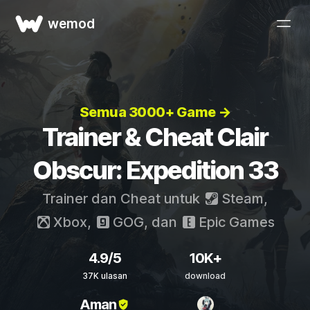
wemod
Semua 3000+ Game →
Trainer & Cheat Clair
Obscur: Expedition 33
Trainer dan Cheat untuk
Steam
,
Xbox
,
GOG
, dan
Epic Games
4.9/5
10K+
37K ulasan
download
Aman