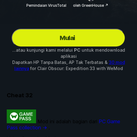
Pemindaian VirusTotal
oleh GreenHouse ↗
Mulai
...atau kunjungi kami melalui
PC
untuk mendownload
aplikasi
Dapatkan HP Tanpa Batas, AP Tak Terbatas &
30 mod
lainnya
for
Clair Obscur: Expedition 33
with
WeMod
Cheat
32
Mod ini adalah bagian dari
PC Game
Pass collection →
.