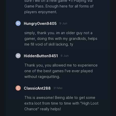
sure I will on a new game +!! Playing Via
Game Pass. Enough here for all forms of
players enjoyment.
HungryOven9405
9 Jun
simply, thank you. im an older guy not a
gamer, doing this with my grandkids, helps
me fill void of skill lacking. ty
HiddenButton9451
6 Jun
Thank you, you allowed me to experience
one of the best games I've ever played
without ragequitting.
ClassicAnt288
31 Mei
This is awesome! Being able to get some
extra loot from time to time with "High Loot
Chance" really helps!