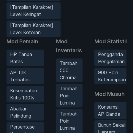
[Tampilan Karakter]
Level Keringat
[Tampilan Karakter]
Level Kotoran
Mod Pemain
Mod
Mod Statistik
Inventaris
HP Tanpa
Pengganda
Batas
Pengalaman
Tambah
500
AP Tak
900 Poin
Chroma
Terbatas
Keterampilan
Tambah
Kesempatan
Mod Musuh
Poin
Kritis 100%
Lumina
Konsumsi
Abaikan
Tambah
AP Ganda
Pelindung
Poin
Bunuh Sekali
Persentase
Lumina
Hantam