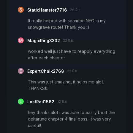
StaticHamster7716
26 มิ.ย.
It really helped with spamton NEO in my
snowgrave route! Thank you :)
MagicRing3332
22 มิ.ย.
worked well just have to reapply everything
after each chapter
ExpertChalk2768
22 มิ.ย.
This was just amazing, it helps me alot.
THANKS!!!
LostRail1562
12 มิ.ย.
hey thanks alot i was able to easily beat the
deltarune chapter 4 final boss. It was very
useful!