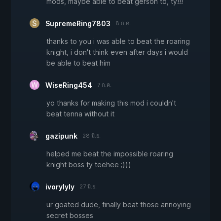
mods, maybe able to beat gerson to, ty!!!
SupremeRing7803
8 ก.ค.
thanks to you i was able to beat the roaring
knight, i don't think even after days i would
be able to beat him
WiseRing454
7 ก.ค.
yo thanks for making this mod i couldn't
beat tenna without it
gazipunk
28 มิ.ย.
helped me beat the impossible roaring
knight boss ty teehee ;)))
ivorylyly
27 มิ.ย.
ur goated dude, finally beat those annoying
secret bosses