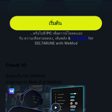
เริ่มต้น
...หรือไปที่
PC
เพื่อดาวน์โหลดแอป
รับ ความเสียหายลดลง, เติมพลัง &
อีก 8 Mod
for
DELTARUNE
with
WeMod
Cheat
10
ข้อมูลเกี่ยวกับ WeMod
ภาพรวมการ Mod ด้วย WeMod