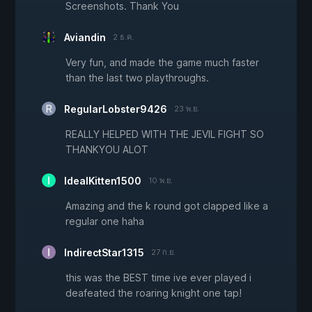
Screenshots. Thank You
Aviandin
2 ธ.ค.
Very fun, and made the game much faster
than the last two playthroughs.
RegularLobster9426
23 พ.ย.
REALLY HELPED WITH THE JEVIL FIGHT SO
THANKYOU ALOT
IdealKitten1500
10 พ.ย.
Amazing and the k round got clapped like a
regular one haha
IndirectStar1315
27 ก.ย.
this was the BEST time ive ever played i
deafeated the roaring knight one tap!