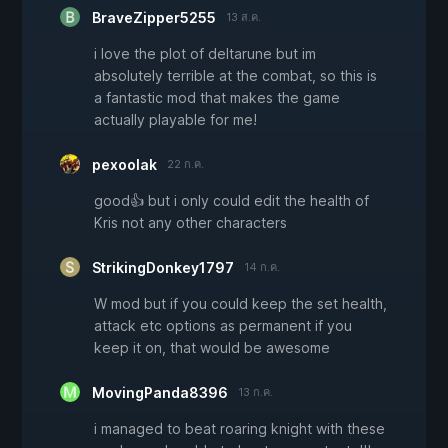
BraveZipper5255
13 ส.ค.
i love the plot of deltarune but im
absolutely terrible at the combat, so this is
a fantastic mod that makes the game
actually playable for me!
pexoolak
22 ก.ค.
good👍 but i only could edit the health of
Kris not any other characters
StrikingDonkey1797
14 ก.ค.
W mod but if you could keep the set health,
attack etc options as permanent if you
keep it on, that would be awesome
MovingPanda8396
13 ก.ค.
i managed to beat roaring knight with these