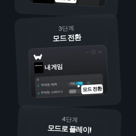
3단계
모드 전환
내 게임
켜짐
꺼짐
무제한 체력
모드 전환
무제한 스태미너
4단계
모드로 플레이!