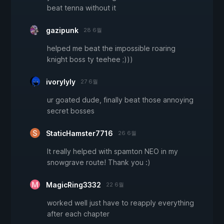
beat tenna without it
gazipunk
28 6월
helped me beat the impossible roaring
knight boss ty teehee ;)))
ivorylyly
27 6월
ur goated dude, finally beat those annoying
secret bosses
StaticHamster7716
26 6월
It really helped with spamton NEO in my
snowgrave route! Thank you :)
MagicRing3332
22 6월
worked well just have to reapply everything
after each chapter