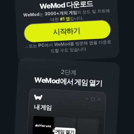
WeMod 다운로드
의 모드 및 치트에
3000+개의 게임
는
WeMod
입니다.
#1 앱
대한
시작하기
에서 WeMod를 방문해 앱을 다운로
PC
...또는
드할 수도 있습니다
2단계
WeMod에서 게임 열기
내 게임
게임 열기