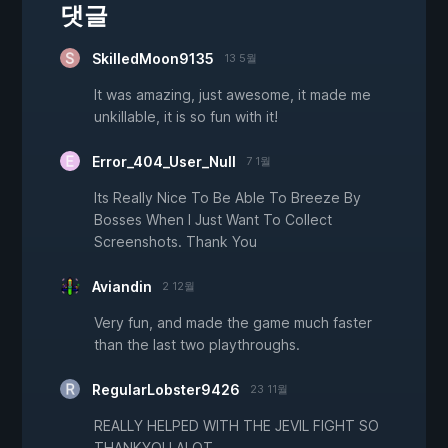
댓글
SkilledMoon9135
13 5월
It was amazing, just awesome, it made me
unkillable, it is so fun with it!
Error_404_User_Null
7 1월
Its Really Nice To Be Able To Breeze By
Bosses When I Just Want To Collect
Screenshots. Thank You
Aviandin
2 12월
Very fun, and made the game much faster
than the last two playthroughs.
RegularLobster9426
23 11월
REALLY HELPED WITH THE JEVIL FIGHT SO
THANKYOU ALOT