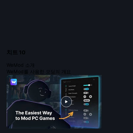
치트
10
WeMod 소개
WeMod를 사용한 모딩의 개요