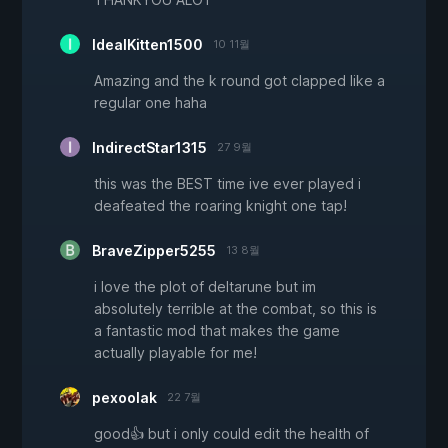
IdealKitten1500
10 11월
Amazing and the k round got clapped like a
regular one haha
IndirectStar1315
27 9월
this was the BEST time ive ever played i
deafeated the roaring knight one tap!
BraveZipper5255
13 8월
i love the plot of deltarune but im
absolutely terrible at the combat, so this is
a fantastic mod that makes the game
actually playable for me!
pexoolak
22 7월
good👍 but i only could edit the health of