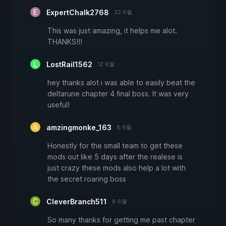
ExpertChalk2768
22 6월
This was just amazing, it helps me alot.
THANKS!!!
LostRail1562
12 6월
hey thanks alot i was able to easily beat the
deltarune chapter 4 final boss. It was very
useful!
amzingmonke_163
8 6월
Honestly for the small team to get these
mods out like 5 days after the realese is
just crazy these mods also help a lot with
the secret roaring boss
CleverBranch511
8 6월
So many thanks for getting me past chapter