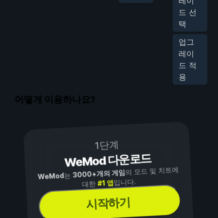
레이
드 선
택
업그
레이
드 적
용
어떻게 이용하나요?
1단계
WeMod 다운로드
의 모드 및 치트에
3000+개의 게임
는
WeMod
입니다.
#1 앱
대한
시작하기