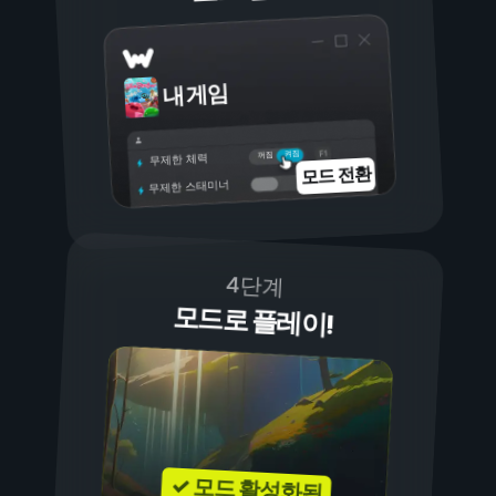
내 게임
켜짐
꺼짐
무제한 체력
모드 전환
무제한 스태미너
4단계
모드로 플레이!
✓ 모드 활성화됨