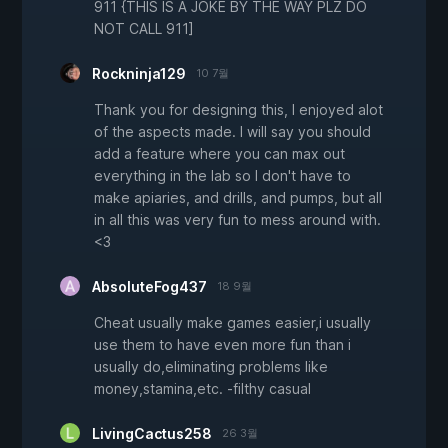
911 {THIS IS A JOKE BY THE WAY PLZ DO
NOT CALL 911]
Rockninja129
10 7월
Thank you for designing this, I enjoyed alot
of the aspects made. I will say you should
add a feature where you can max out
everything in the lab so I don't have to
make apiaries, and drills, and pumps, but all
in all this was very fun to mess around with.
<3
AbsoluteFog437
18 9월
Cheat usually make games easier,i usually
use them to have even more fun than i
usually do,eliminating problems like
money,stamina,etc. -filthy casual
LivingCactus258
26 3월