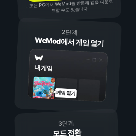
에서 WeMod를 방문해 앱을 다운로
PC
...또는
드할 수도 있습니다
2단계
WeMod에서 게임 열기
내 게임
게임 열기
3단계
모드 전환