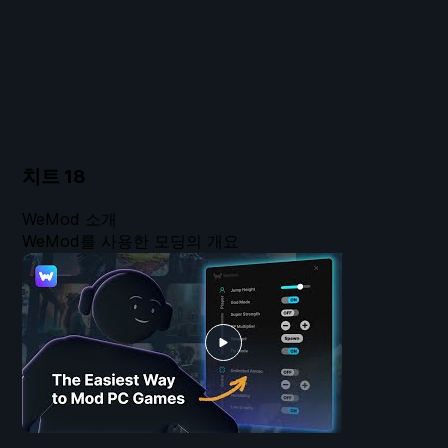
치트
18
WeMod 소개
WeMod를 사용한 모딩의 개요