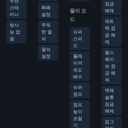
무한
잠금
스태
화폐
물리 모
해제
미나
설정
드
제트
방사
무제
팩 잠
능 없
한 열
슈퍼
금 해
음
쇠
스피
제
드
열쇠
펄스
설정
플레
웨이
이어
브 잠
속도
금 해
배수
제
슈퍼
액체
점프
슬롯
잠금
점프
해제
높이
조절
업그
기