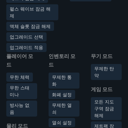
펄스 웨이브 잠금 해
제
액체 슬롯 잠금 해제
업그레이드 선택
업그레이드 적용
플레이어 모
인벤토리 모
무기 모드
드
드
무제한 탄
약
무한 체력
무제한 통
화
무한 스태
게임 모드
미나
화폐 설정
모든 지도
방사능 없
무제한 열
구역 잠금
음
쇠
해제
열쇠 설정
물리 모드
제트팩 잠