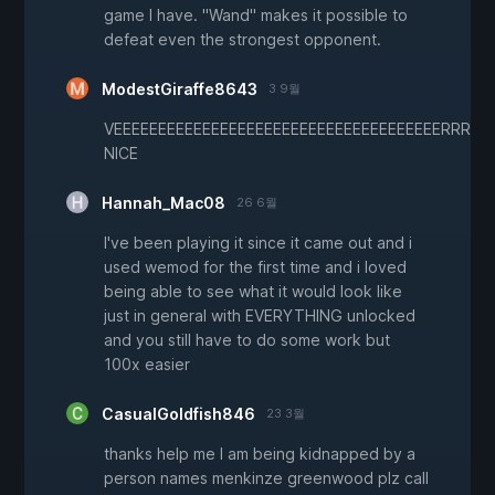
game I have. "Wand" makes it possible to
defeat even the strongest opponent.
ModestGiraffe8643
3 9월
VEEEEEEEEEEEEEEEEEEEEEEEEEEEEEEEEEEEEERR
NICE
Hannah_Mac08
26 6월
I've been playing it since it came out and i
used wemod for the first time and i loved
being able to see what it would look like
just in general with EVERYTHING unlocked
and you still have to do some work but
100x easier
CasualGoldfish846
23 3월
thanks help me I am being kidnapped by a
person names menkinze greenwood plz call