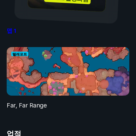
맵
1
텔레포트
Far, Far Range
업적