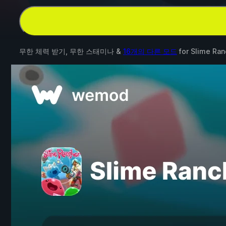
무한 체력 받기, 무한 스태미나 &
16개의 다른 모드
for
Slime Ran