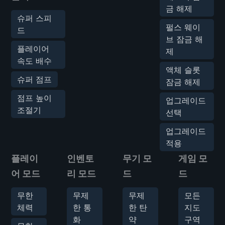
금 해제
슈퍼 스피
펄스 웨이
드
브 잠금 해
플레이어
제
속도 배수
액체 슬롯
슈퍼 점프
잠금 해제
점프 높이
업그레이드
조절기
선택
업그레이드
적용
플레이
인벤토
무기 모
게임 모
어 모드
리 모드
드
드
무한
무제
무제
모든
체력
한 통
한 탄
지도
화
약
구역